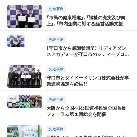
先進事例
「市民の健康増進」、「福祉の充実及び向
上」、「市内企業に対する経営活動支援」、
「市政のPRと地域活性化」の4分野で明治
安田生命保険相互会社との包括連携協定
先進事例
を締結 守口市
【守口市から感謝状贈呈】 リディアダン
スアカデミーが守口市のシティープロモ
ーション動画を寄贈
先進事例
守口市とダイドードリンコ株式会社が事
業連携協定を締結！！
先進事例
大阪から全国へ!公民連携推進全国首長
フォーラム第１回総会を開催
先進事例