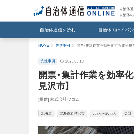
自治体通信
自治体の
自治体通信を読む
自治体向けイベン
HOME
先進事例
開票・集計作業を効率化する電子投
先進事例
2023.03.13
開票・集計作業を効率
見沢市】
[提供] 株式会社ワコム
北海道
北海道岩見沢市
5万人～20万人
会計