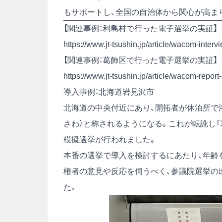
もサポートし、全国の自治体から関心が高ま
【関連事例：利島村で行った電子選挙の実証】
https://www.jt-tsushin.jp/article/wacom-inte
【関連事例：葛飾区で行った電子選挙の実証】
https://www.jt-tsushin.jp/article/wacom-repor
導入事例：北海道岩見沢市
北海道の中央付近にあり、開拓者が休泊所で浴
さわ）と称されるようになる。これが転訛し「
模擬選挙が行われました。
本番の選挙で導入を検討するにあたり、年齢
権者の意見や反応を伺うべく、参議院選挙の
た。