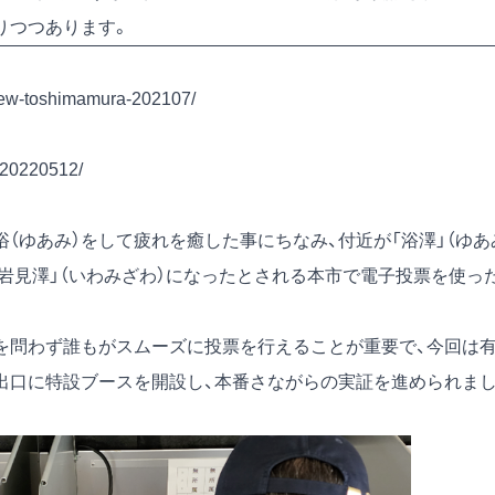
りつつあります。
rview-toshimamura-202107/
t-20220512/
（ゆあみ）をして疲れを癒した事にちなみ、付近が「浴澤」（ゆあ
岩見澤」（いわみざわ）になったとされる本市で電子投票を使っ
を問わず誰もがスムーズに投票を行えることが重要で、今回は
出口に特設ブースを開設し、本番さながらの実証を進められま