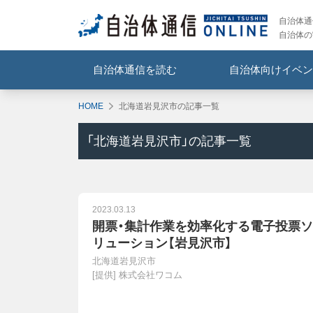
自治体通信
自治体の
自治体通信を読む
自治体向けイベン
HOME
北海道岩見沢市の記事一覧
「
北海道岩見沢市
」の記事一覧
2023.03.13
開票・集計作業を効率化する電子投票ソ
リューション【岩見沢市】
北海道岩見沢市
[提供]
株式会社ワコム