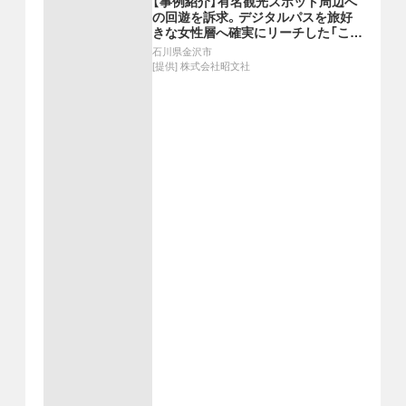
【事例紹介】有名観光スポット周辺へ
の回遊を訴求。デジタルパスを旅好
きな女性層へ確実にリーチした「こと
りっぷWeb」
石川県金沢市
[提供]
株式会社昭文社