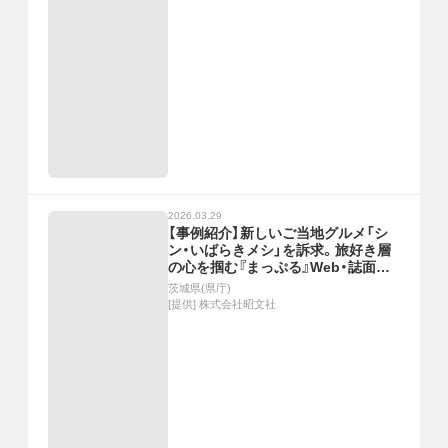
2026.03.29
【事例紹介】新しいご当地グルメ「シ
ン・いばらきメシ」を訴求。旅好き層
の心を掴む『まっぷる』Web・誌面タ
イアップ
茨城県(県庁)
[提供]
株式会社昭文社