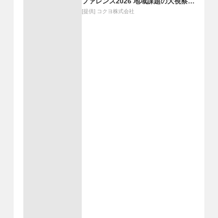
ファレンス2026 地域課題の大視察展
―ジモトの課題のピントとヒント
[提供]
コクヨ株式会社