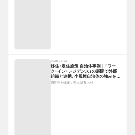
2026.03.13
移住・定住施策 自治体事例｜「ワー
ク・イン・レジデンス」の展開で外部
組織と連携、小規模自治体の強みを活
かした距離の近い支援
徳島県神山町
/
熊本県五木村