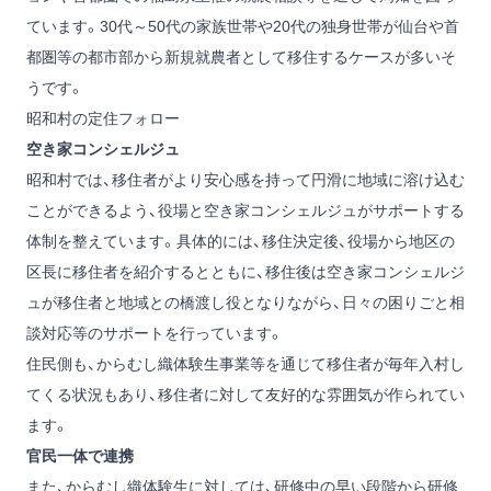
ています。30代～50代の家族世帯や20代の独身世帯が仙台や首
都圏等の都市部から新規就農者として移住するケースが多いそ
うです。
昭和村の定住フォロー
空き家コンシェルジュ
昭和村では、移住者がより安心感を持って円滑に地域に溶け込む
ことができるよう、役場と空き家コンシェルジュがサポートする
体制を整えています。具体的には、移住決定後、役場から地区の
区長に移住者を紹介するとともに、移住後は空き家コンシェルジ
ュが移住者と地域との橋渡し役となりながら、日々の困りごと相
談対応等のサポートを行っています。
住民側も、からむし織体験生事業等を通じて移住者が毎年入村し
てくる状況もあり、移住者に対して友好的な雰囲気が作られてい
ます。
官民一体で連携
また、からむし織体験生に対しては、研修中の早い段階から研修