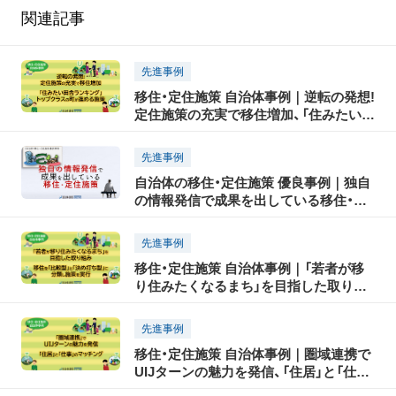
関連記事
先進事例
移住・定住施策 自治体事例｜逆転の発想!
定住施策の充実で移住増加、「住みたい田
舎ランキング」トップクラスの町が進め
る施策
先進事例
自治体の移住・定住施策 優良事例｜独自
の情報発信で成果を出している移住・定
住施策
先進事例
移住・定住施策 自治体事例｜「若者が移
り住みたくなるまち」を目指した取り組
み、移住を「比較型」と「決め打ち型」に分
類し施策を実行
先進事例
移住・定住施策 自治体事例｜圏域連携で
UIJターンの魅力を発信、「住居」と「仕
事」のマッチング