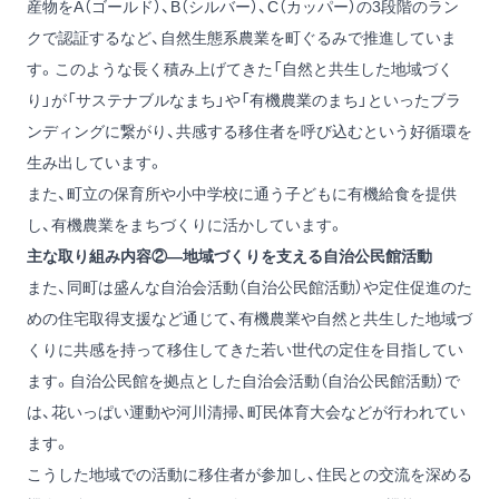
産物をA（ゴールド）、B（シルバー）、C（カッパー）の3段階のラン
クで認証するなど、自然生態系農業を町ぐるみで推進していま
す。このような長く積み上げてきた「自然と共生した地域づく
り」が「サステナブルなまち」や「有機農業のまち」といったブラ
ンディングに繋がり、共感する移住者を呼び込むという好循環を
生み出しています。
また、町立の保育所や小中学校に通う子どもに有機給食を提供
し、有機農業をまちづくりに活かしています。
主な取り組み内容②―地域づくりを支える自治公民館活動
また、同町は盛んな自治会活動（自治公民館活動）や定住促進のた
めの住宅取得支援など通じて、有機農業や自然と共生した地域づ
くりに共感を持って移住してきた若い世代の定住を目指してい
ます。自治公民館を拠点とした自治会活動（自治公民館活動）で
は、花いっぱい運動や河川清掃、町民体育大会などが行われてい
ます。
こうした地域での活動に移住者が参加し、住民との交流を深める