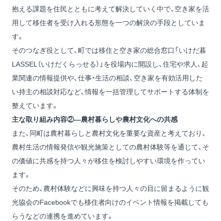
抱える課題を住民とともに考えて解決していく中で、空き家を活
用して移住者を受け入れる形態を一つの解決の手段としていま
す。
そのつなぎ役として、町では移住と空き家の総合窓口「いけだ暮
LASSEL（いけだくらっせる）」を役場内に開設し、住宅や求人、起
業関連の情報提供や、仕事・生活の相談、空き家を有効活用した
い持主の相談対応など、情報を一括管理してサポートする体制を
整えています。
主な取り組み内容②―農村暮らしや農村文化への共感
また、同町は農村暮らしと農村文化を重要な資産と考えており、
農村生活の情報発信や観光施策としての農村体験等を通じて、そ
の価値に共感を持つ人々が移住を検討しやすい環境を作ってい
ます。
そのため、農村体験などに興味を持つ人々の目に留まるように観
光協会のFacebookでも移住者向けのイベント情報を掲載しても
らうなどの連携を進めています。