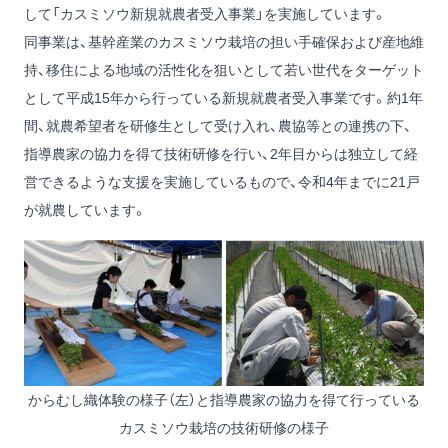
して「カスミソウ新規就農者受入事業」を実施しています。
同事業は、基幹産業のカスミソウ栽培の担い手確保および産地維
持、移住による地域の活性化を狙いとして若い世代をターゲット
として平成15年から行っている新規就農者受入事業です。約1年
間、就農希望者を研修生として受け入れ、農協等との連携の下、
指導農家の協力を得て技術研修を行い、2年目からは独立して経
営できるような支援を実施しているもので、令和4年までに21戸
が就農しています。
からむし織体験の様子（左）と指導農家の協力を得て行っている
カスミソウ栽培の技術研修の様子