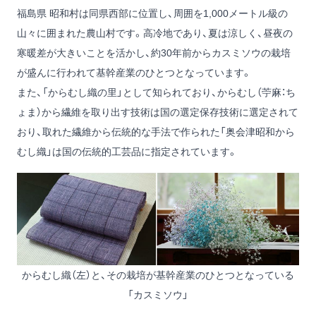
福島県 昭和村は同県西部に位置し、周囲を1,000メートル級の
山々に囲まれた農山村です。高冷地であり、夏は涼しく、昼夜の
寒暖差が大きいことを活かし、約30年前からカスミソウの栽培
が盛んに行われて基幹産業のひとつとなっています。
また、「からむし織の里」として知られており、からむし（苧麻：ち
ょま）から繊維を取り出す技術は国の選定保存技術に選定されて
おり、取れた繊維から伝統的な手法で作られた「奥会津昭和から
むし織」は国の伝統的工芸品に指定されています。
からむし織（左）と、その栽培が基幹産業のひとつとなっている
「カスミソウ」