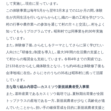
して実施し、現在に至っています。
この体験事業は毎年5月から翌年3月末までの11か月の間、体験
生が共同生活を行いながらからむし織の一連の工程を学びつつ、
村の行事や農作業への参加を通じて村の方々と交流し、村をよく
知ってもらうプログラムです。昭和村では同事業を約30年実施
しています。
また、体験修了後、からむしをテーマとしてさらに深く学びたい
人向けに「研修生」制度を導入し、最大3年間の生活費の支援とし
て村からの報奨金も支給しています。令和4年までの実績では、
計133名がからむし織体験生となり、うち約46名は体験修了後も
会津地域に在住。さらにそのうちの35名は昭和村に残って活躍
しています。
主な取り組み内容②―カスミソウ新規就農者受入事業
また、基幹産業であるカスミソウ栽培では、夏秋期出荷量が全国
トップクラスの産地である一方、新規就農者が少なく高齢化が進
んでいたことから、担い手の確保育成を目的に新規就農者支援と