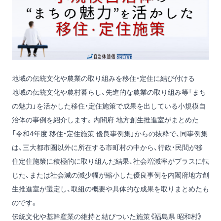
地域の伝統文化や農業の取り組みを移住・定住に結び付ける
地域の伝統文化や農村暮らし、先進的な農業の取り組み等「まち
の魅力」を活かした移住・定住施策で成果を出している小規模自
治体の事例を紹介します。内閣府 地方創生推進室がまとめた
「令和4年度 移住・定住施策 優良事例集」からの抜粋で、同事例集
は、三大都市圏以外に所在する市町村の中から、行政・民間が移
住定住施策に積極的に取り組んだ結果、社会増減率がプラスに転
じた、または社会減の減少幅が縮小した優良事例を内閣府地方創
生推進室が選定し、取組の概要や具体的な成果を取りまとめたも
のです。
伝統文化や基幹産業の維持と結びついた施策《福島県 昭和村》