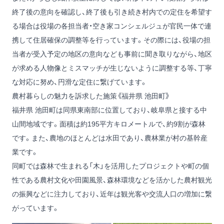
終了後の意向を確認し、終了後も引き続き村内での定住を希望す
る場合は役場の各担当者・空き家コンシェルジュが官民一体で連
携して住居確保の調整等を行っています。その際には、役場の担
当者が受入予定の地区の意向なども事前に聞き取りながら、地区
が求める人物像とミスマッチが生じないように調整する等、丁寧
な対応に努め、円滑な定住に繋げています。
農村暮らしの魅力を訴求した施策《福井県 池田町》
福井県 池田町は同県東南部に位置しており、岐阜県と接する中
山間地域です。面積は約195平方キロメートルで、約9割が森林
です。また、農地のほとんどは水田であり、農林業が村の基幹産
業です。
同町では森林で生まれる「木」を活用したプロジェクトや町の個
性である農村文化や田園風景、森林環境などを活かした農村観光
の振興などに注力しており、近年は観光客や交流人口の増加に繋
がっています。