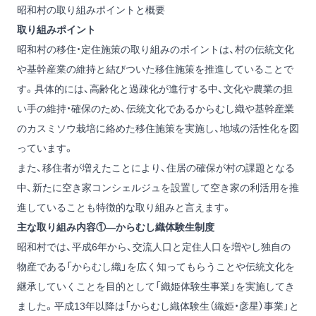
昭和村の取り組みポイントと概要
取り組みポイント
昭和村の移住・定住施策の取り組みのポイントは、村の伝統文化
や基幹産業の維持と結びついた移住施策を推進していることで
す。具体的には、高齢化と過疎化が進行する中、文化や農業の担
い手の維持・確保のため、伝統文化であるからむし織や基幹産業
のカスミソウ栽培に絡めた移住施策を実施し、地域の活性化を図
っています。
また、移住者が増えたことにより、住居の確保が村の課題となる
中、新たに空き家コンシェルジュを設置して空き家の利活用を推
進していることも特徴的な取り組みと言えます。
主な取り組み内容①―からむし織体験生制度
昭和村では、平成6年から、交流人口と定住人口を増やし独自の
物産である「からむし織」を広く知ってもらうことや伝統文化を
継承していくことを目的として「織姫体験生事業」を実施してき
ました。平成13年以降は「からむし織体験生（織姫・彦星）事業」と