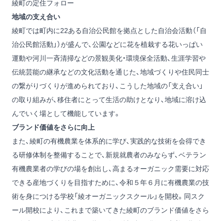
綾町の定住フォロー
地域の支え合い
綾町では町内に22ある自治公民館を拠点とした自治会活動（「自
治公民館活動」）が盛んで、公園などに花を植栽する花いっぱい
運動や河川一斉清掃などの景観美化・環境保全活動、生涯学習や
伝統芸能の継承などの文化活動を通じた、地域づくりや住民同士
の繋がりづくりが進められており、こうした地域の「支え合い」
の取り組みが、移住者にとって生活の助けとなり、地域に溶け込
んでいく場として機能しています。
ブランド価値をさらに向上
また、綾町の有機農業を体系的に学び、実践的な技術を会得でき
る研修体制を整備することで、新規就農者のみならず、ベテラン
有機農業者の学びの場を創出し、高まるオーガニック需要に対応
できる産地づくりを目指すために、令和５年６月に有機農業の技
術を身につける学校「綾オーガニックスクール」を開校。同スク
ール開校により、これまで築いてきた綾町のブランド価値をさら