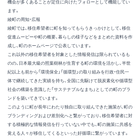
機会が多くあることが定住に向けたフォローとして機能してい
ます。
綾町の周知・広報
綾町では、移住希望者に町を知ってもらうきっかけとして、移住
促進ムービーや町の概要、暮らしの様子などをまとめた資料を作
成し、町のホームページで公表しています。
これ以外の移住希望者を対象とした情報発信は限られているも
のの、日本最大級の照葉樹林が生育する町の環境を活かし、半世
紀以上も前から「環境保全」「循環型」の取り組みを行政・住民一
体で継続してきた実績を持ち、全国に先駆けて脱炭素化や循環型
社会の構築を意識した「サステナブルなまち」としての町のブラ
ンドを築いてきています。
このように町が長年にわたり独自に取り組んできた施策が、町の
ブランディングおよび差別化へと繋がっており、移住希望者に対
する積極的な情報発信を行っていない中でも、町の施策に共感を
覚える人々が移住してくるといった好循環に繋がっています。