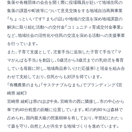
集落や各種団体の会合を開く際に役場職員が赴いて地域住民の
集落の課題や町政等について意見交換をする地域自治再興事業
「ちょっといいです? まちの話」や地域の交流を深め地域課題の
解決に取り組む活動への交付金「コミュニティ育成交付金事業」
など、地域社会の活性化や住民の交流を深める活動への支援事業
を行っています。
また、子育て支援として、児童手当に追加した子育て手当て「マ
マがんばる手当」を創設し、0歳児から3歳児までの乳幼児を養育
している母親に対し、地域商品券（いけだ応援券）と現金を組み合
わせて支給しており、住民からも好評を得ています。
「有機農業のまち」「サステナブルなまち」でブランディング《宮
崎県 綾町》
宮崎県 綾町は県のほぼ中央、宮崎市の西に隣接し、市の中心から
車で約40分程度の距離に位置しています。町の約80％は森林で
占められ、国内最大級の照葉樹林を有しており、半世紀にわたっ
て森を守り、自然と人が共生する地域づくりを進めています。