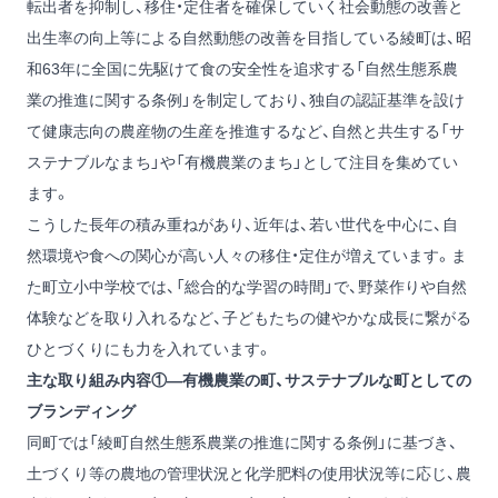
転出者を抑制し、移住・定住者を確保していく社会動態の改善と
出生率の向上等による自然動態の改善を目指している綾町は、昭
和63年に全国に先駆けて食の安全性を追求する「自然生態系農
業の推進に関する条例」を制定しており、独自の認証基準を設け
て健康志向の農産物の生産を推進するなど、自然と共生する「サ
ステナブルなまち」や「有機農業のまち」として注目を集めてい
ます。
こうした長年の積み重ねがあり、近年は、若い世代を中心に、自
然環境や食への関心が高い人々の移住・定住が増えています。ま
た町立小中学校では、「総合的な学習の時間」で、野菜作りや自然
体験などを取り入れるなど、子どもたちの健やかな成長に繋がる
ひとづくりにも力を入れています。
主な取り組み内容①―有機農業の町、サステナブルな町としての
ブランディング
同町では「綾町自然生態系農業の推進に関する条例」に基づき、
土づくり等の農地の管理状況と化学肥料の使用状況等に応じ、農