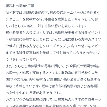
昭和村の周知・広報
昭和村では、職員の発案の下、村の公式ホームページに移住者イ
ンタビューを掲載する等、移住者を意識したデザインとしてお
り、村としての移住に対する強い想いを表しています。
移住希望者との接点づくりでは、福島県が主催する移住イベント
へ積極的に参加するとともに、からむし織に携わる方やカスミソ
ウ栽培に携わる方などをクローズアップし、各々の魅力をアピー
ルできる移住促進動画を作成して村を知ってもらうきっかけづ
くりを行っています。
また、からむし織体験生の募集に関しては、全国紙の新聞や雑誌
の広告など幅広く実施するとともに、服飾系の専門学校や大学
(農学や文化系、美術系等)など親和性が高い若者が多く所属する
学校に広報しています。近年は都市部（福島県内および首都圏）
の女性を中心に反響があるそうです。
カスミソウの新規就農に関しては、農業系の大学でのプロモーシ
ョンや首都圏での福島県主催の就農相談等を通じて周知を図っ