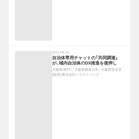
2021.09.10
自治体専用チャットの「共同調達」
が、域内自治体のDX推進を後押し
大阪府(府庁)
/
大阪府寝屋川市
/
大阪府茨木市
[提供]
株式会社トラストバンク