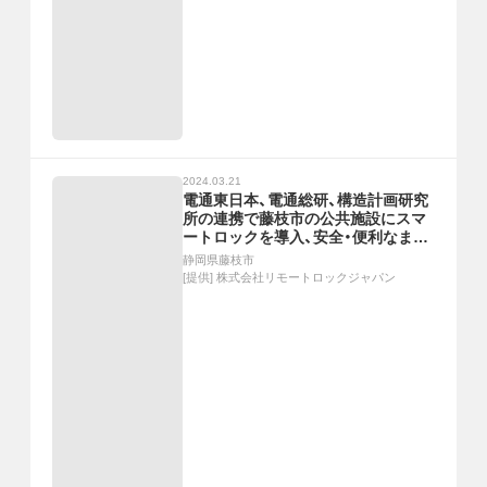
2024.03.21
電通東日本、電通総研、構造計画研究
所の連携で藤枝市の公共施設にスマ
ートロックを導入、安全・便利なまち
づくりへ
静岡県藤枝市
[提供]
株式会社リモートロックジャパン