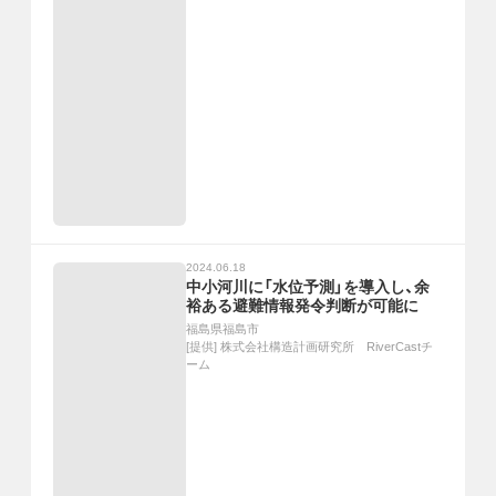
2024.06.18
中小河川に「水位予測」を導入し、余
裕ある避難情報発令判断が可能に
福島県福島市
[提供]
株式会社構造計画研究所 RiverCastチ
ーム