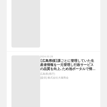
2024.03.28
【広島県様】課ごとに管理していた生
産者情報を一元管理し行政サービス
の品質を向上、ため池ポータルで情報
共有を円滑化
広島県(県庁)
[提供]
株式会社大塚商会