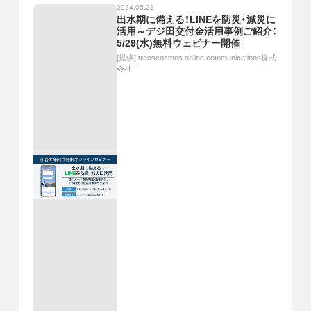
2024.05.21
出水期に備える！LINEを防災・減災に
活用～デジ田交付金活用事例ご紹介：
5/29(水)無料ウェビナー開催
[提供]
transcosmos online communications株式
会社