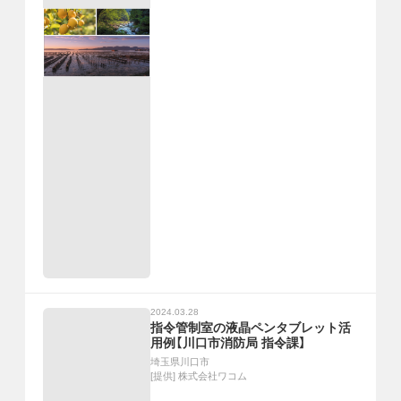
2024.03.28
指令管制室の液晶ペンタブレット活
用例【川口市消防局 指令課】
埼玉県川口市
[提供]
株式会社ワコム