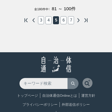
81 ～ 100
件
全
180
件中：
3
4
5
6
7
トップページ
自治体通信Onlineとは
運営方針
プライバシーポリシー
外部送信ポリシー