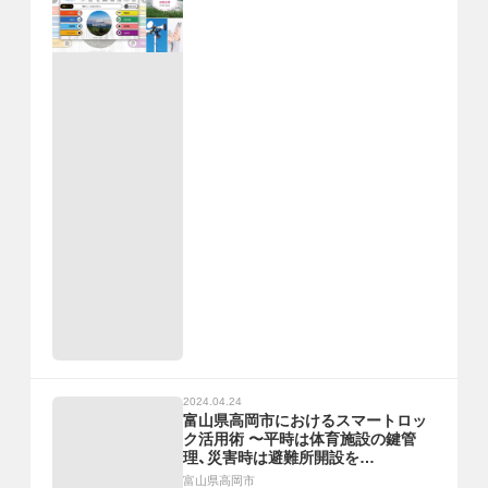
2024.04.24
富山県高岡市におけるスマートロッ
ク活用術 〜平時は体育施設の鍵管
理、災害時は避難所開設を
RemoteLOCKでスムーズに〜
富山県高岡市