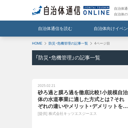
自治体通信
自治体の
自治体通信を読む
自治体向けイベン
HOME
防災・危機管理の記事一覧
4ページ目
「
防災・危機管理
」の記事一覧
2025.02.21
砂ろ過と膜ろ過を徹底比較！小規模自治
体の水道事業に適した方式とは？それ
ぞれの違いやメリット・デメリットを解
説
[提供]
株式会社キッツエスジーエス