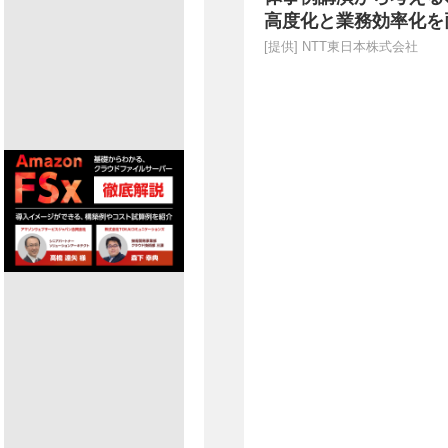
高度化と業務効率化を
進〜
[提供]
NTT東日本株式会社