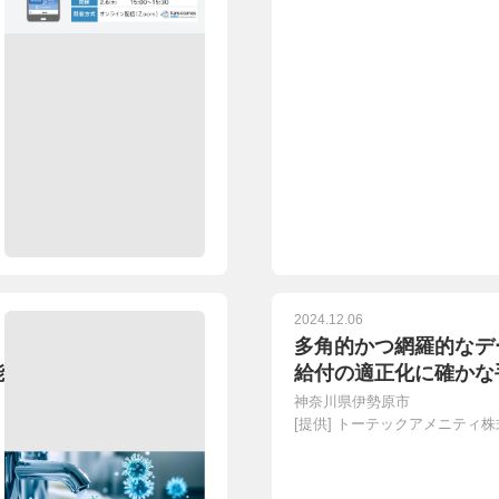
2024.12.06
多角的かつ網羅的なデ
能
給付の適正化に確かな
神奈川県伊勢原市
[提供]
トーテックアメニティ株