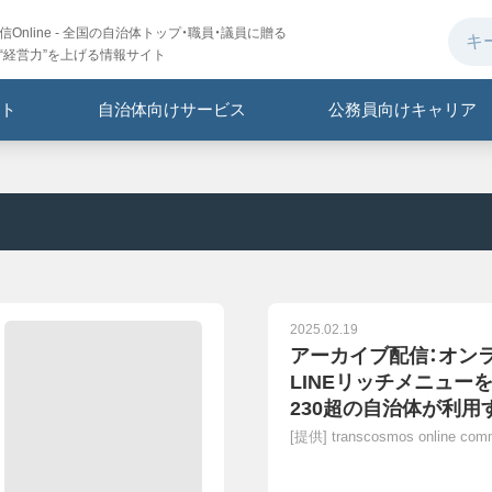
Online - 全国の自治体トップ・職員・議員に贈る
“経営力”を上げる情報サイト
ト
自治体向けサービス
公務員向けキャリア
2025.02.19
アーカイブ配信：オン
LINEリッチメニューを
230超の自治体が利
ープランをご紹介
[提供]
transcosmos online c