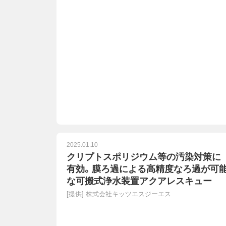
2025.01.10
クリプトスポリジウム等の汚染対策に
有効。膜ろ過による高精度なろ過が可
な可搬式浄水装置アクアレスキュー
[提供]
株式会社キッツエスジーエス