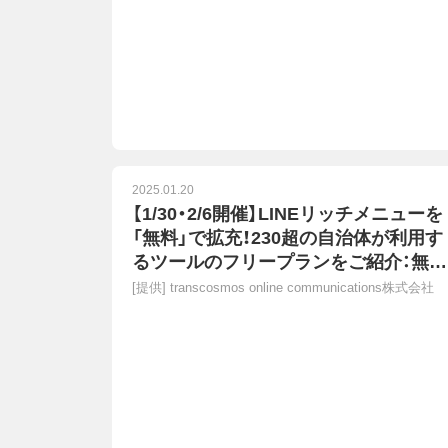
2025.01.20
【1/30・2/6開催】LINEリッチメニューを
「無料」で拡充！230超の自治体が利用す
るツールのフリープランをご紹介：無料
オンラインセミナー
[提供]
transcosmos online communications株式会社