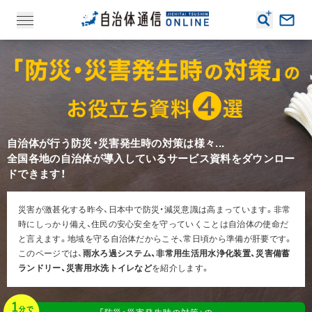
自治体が行う防災・災害発生時の対策は様々...
全国各地の自治体が導入しているサービス資料をダウンロー
ドできます！
災害が激甚化する昨今、日本中で防災・減災意識は高まっています。非常
時にしっかり備え、住民の安心安全を守っていくことは自治体の使命だ
と言えます。地域を守る自治体だからこそ、常日頃から準備が肝要です。
このページでは、
雨水ろ過システム、非常用生活用水浄化装置、災害備蓄
ランドリー、災害用水洗トイレなど
を紹介します。