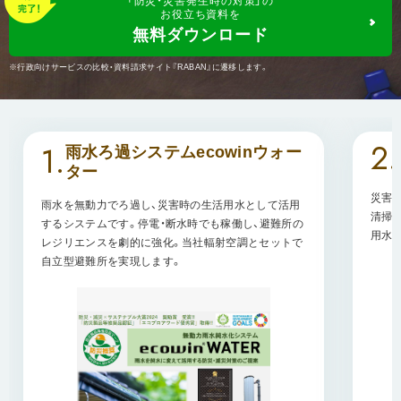
「防災・災害発生時の対策」
の
お役立ち資料
を
無料ダウンロード
※行政向けサービスの比較・資料請求サイト『RABAN』に遷移します。
2
.
1
.
雨水ろ過システムecowinウォー
ター
災害
雨水を無動力でろ過し、災害時の生活用水として活用
清掃
するシステムです。停電・断水時でも稼働し、避難所の
用水
レジリエンスを劇的に強化。当社輻射空調とセットで
自立型避難所を実現します。