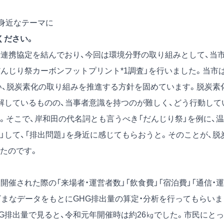
を身近なテーマに
ください。
連携協定を結んでおり、今回は環境分野の取り組みとして、当市
だんじり祭カーボンフットプリント
*1
調査」を行いました。当市
い、脱炭素化の取り組みを推進する方針を固めています。脱炭素
解しているものの、当事者意識を持つのが難しく、どう行動して
。そこで、岸和田の代名詞とも言うべき「だんじり祭」を例に、温
化」して、「排出問題」を身近に感じてもらおうと。そのことが、脱
たのです。
催された際の「来場者・運営者数」「飲食費」「宿泊費」「通信・運
ざまなデータをもとにGHG排出量の算定・分析を行ってもらいま
G排出量で見ると、令和元年開催時は約26㎏でした。市民にとっ