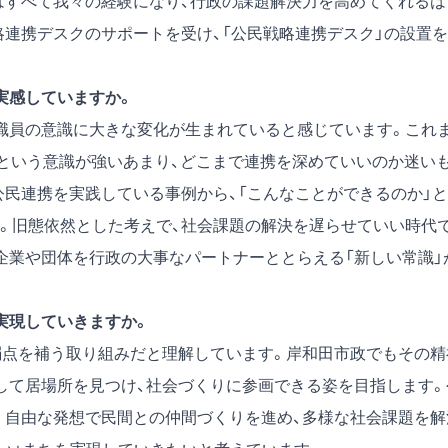
はすべて我々の経験になり、行政の課題解決力を高めてくれるは
略連携デスクのサポートを受け、「公民戦略連携デスク」の設置を
実感していますか。
職員の意識に大きな変化が生まれていると感じています。これ
」という意識が強いあまり、どこまで連携を深めていいのか迷い
公民連携を実践している事例から、「こんなことができるのか」と
。旧態依然とした考えで、社会課題の解決を遅らせていい時代
企業や団体を行政の大事なパートナーととらえる「新しい常識」
実現していきますか。
点を補う取り組みだと理解しています。岸和田市政でもその精
して居場所を見つけ、社会づくりに参画できる姿を目指します。
。自由な発想で民間との仲間づくりを進め、多様な社会課題を解