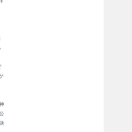
ず
ま
も
で
が
神
公
決