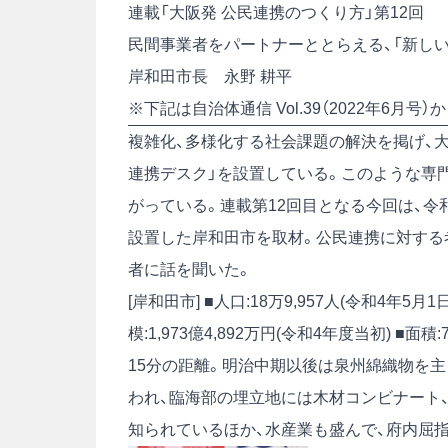
連載「大阪発 公民連携のつくり方」第12回
民間事業者をパートナーととらえる、「新し
岸和田市長 永野 耕平
※下記は自治体通信 Vol.39（2022年6月
複雑化、多様化する社会課題の解決を掲げ、
連携デスク」を設置している。このような専
がっている。連載第12回目となる今回は、令
設置した岸和田市を取材。公民連携に対する
者に話を聞いた。
[岸和田市] ■人口:18万9,957人(令和4年5月
模:1,973億4,892万円(令和4年度当初) ■面積:7
15分の距離。明治中期以後は泉州綿織物を
われ、臨海部の埋立地には木材コンビナート
知られているほか、水産業も盛んで、府内屈