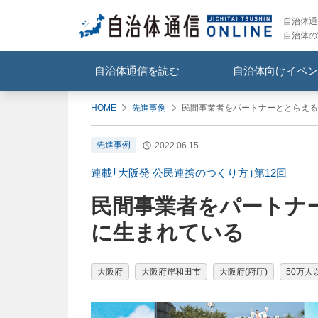
自治体通信
自治体の
自治体通信を読む
自治体向けイベン
HOME
先進事例
民間事業者をパートナーととらえる
先進事例
2022.06.15
連載「大阪発 公民連携のつくり方」第12回
民間事業者をパートナー
に生まれている
大阪府
大阪府岸和田市
大阪府(府庁)
50万人