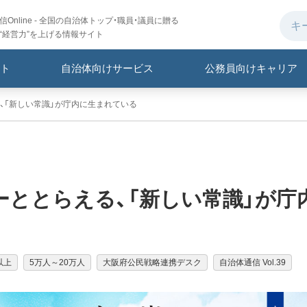
Online - 全国の自治体トップ・職員・議員に贈る
“経営力”を上げる情報サイト
ト
自治体向けサービス
公務員向けキャリア
、「新しい常識」が庁内に生まれている
ととらえる、「新しい常識」が庁
以上
5万人～20万人
大阪府公民戦略連携デスク
自治体通信 Vol.39