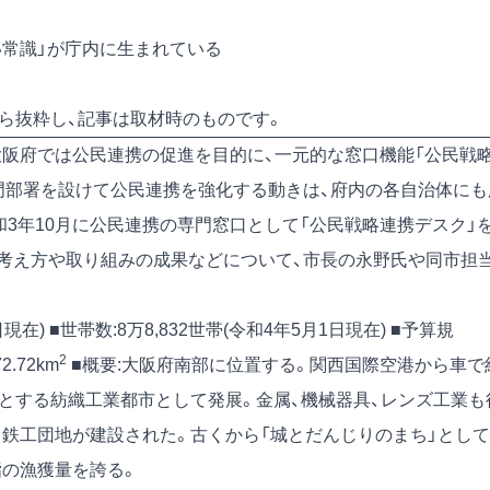
い常識」が庁内に生まれている
号）から抜粋し、記事は取材時のものです。
大阪府では公民連携の促進を目的に、一元的な窓口機能「公民戦
門部署を設けて公民連携を強化する動きは、府内の各自治体にも
和3年10月に公民連携の専門窓口として「公民戦略連携デスク」
考え方や取り組みの成果などについて、市長の永野氏や同市担
1日現在) ■世帯数:8万8,832世帯(令和4年5月1日現在) ■予算規
2
2.72km
■概要:大阪府南部に位置する。関西国際空港から車で
主とする紡織工業都市として発展。金属、機械器具、レンズ工業も
、鉄工団地が建設された。古くから「城とだんじりのまち」として
指の漁獲量を誇る。