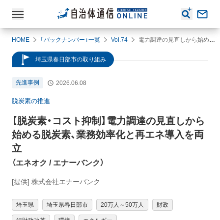
HOME
「バックナンバー」一覧
Vol.74
電力調達の見直しから始める脱炭素、業務効率化と再エネ導入を両立
埼玉県春日部市の取り組み
先進事例
2026.06.08
脱炭素の推進
【脱炭素・コスト抑制】
電力調達の見直しから
始める脱炭素、業務効率化と再エネ導入を両
立
（
エネオク
/ エナーバンク
）
[提供] 株式会社エナーバンク
埼玉県
埼玉県春日部市
20万人～50万人
財政