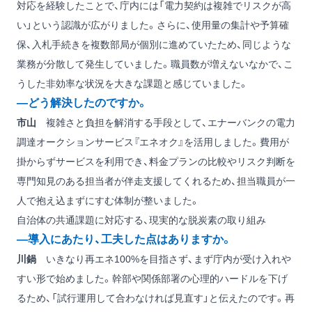
対応を経験したことで、庁内には「電力契約は複雑でリスクが高
い」という認識が広がりました。さらに、使用量の集計や予算確
保、入札手続きを複数部局が個別に進めていたため、同じような
業務が分散して発生していました。職員数が増えないなかで、こ
うした非効率な状況を大きな課題と感じていました。
―どう解決したのですか。
市山
複雑さと負担を解消する手段として、エナーバンクの電力
調達オークションサービス『エネオク』を活用しました。費用が
掛からずサービスを利用でき、料金プランの比較やリスク判断を
専門知見のある担当者が伴走支援してくれるため、担当職員が一
人で抱え込まずにすむ体制が整いました。
自治体の共通課題に対応する、現実的な脱炭素の取り組み
―導入にあたり、工夫した点はありますか。
川鍋
いきなり再エネ100%を目指さず、まず庁内が受け入れや
すい形で始めました。幹部や関係部署の心理的ハードルを下げ
るため、「試行運用して合わなければ見直す」と伝えたのです。再