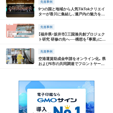
先進事例
9つの国と地域から人気TikTokクリエイ
ターが香川に集結し、瀬戸内の魅力を
TikTokで世界に発信！「瀬戸内国際芸術祭
2025」に合わせて開催された「TikTok
先進事例
Connect By Tourism 〜瀬戸内の魅力発
【福井県・坂井市】三国湊共創プロジェク
信・裏瀬戸芸プロジェクト〜」開催レポー
ト研究 研修の先へ──構想を「事業」に変
ト（前編）
える共創が、いま動き出している
先進事例
空港運賃助成金申請をオンライン化。県
および6市の共同調達でフロントヤード
改革を進める北秋田市