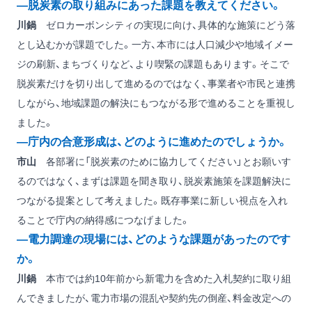
―脱炭素の取り組みにあった課題を教えてください。
川鍋
ゼロカーボンシティの実現に向け、具体的な施策にどう落
とし込むかが課題でした。一方、本市には人口減少や地域イメー
ジの刷新、まちづくりなど、より喫緊の課題もあります。そこで
脱炭素だけを切り出して進めるのではなく、事業者や市民と連携
しながら、地域課題の解決にもつながる形で進めることを重視し
ました。
―庁内の合意形成は、どのように進めたのでしょうか。
市山
各部署に「脱炭素のために協力してください」とお願いす
るのではなく、まずは課題を聞き取り、脱炭素施策を課題解決に
つながる提案として考えました。既存事業に新しい視点を入れ
ることで庁内の納得感につなげました。
―電力調達の現場には、どのような課題があったのです
か。
川鍋
本市では約10年前から新電力を含めた入札契約に取り組
んできましたが、電力市場の混乱や契約先の倒産、料金改定への