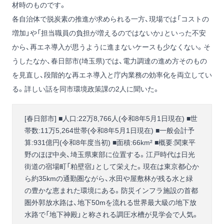
材時のものです。
各自治体で脱炭素の推進が求められる一方、現場では「コストの
増加」や「担当職員の負担が増えるのではないか」といった不安
から、再エネ導入が思うように進まないケースも少なくない。そ
うしたなか、春日部市(埼玉県)では、電力調達の進め方そのもの
を見直し、段階的な再エネ導入と庁内業務の効率化を両立してい
る。詳しい話を同市環境政策課の2人に聞いた。
[春日部市] ■人口:22万8,766人(令和8年5月1日現在) ■世
帯数:11万5,264世帯(令和8年5月1日現在) ■一般会計予
算:931億円(令和8年度当初) ■面積:66km² ■概要:関東平
野のほぼ中央、埼玉県東部に位置する。江戸時代は日光
街道の宿場町「粕壁宿」として栄えた。現在は東京都心か
ら約35kmの通勤圏ながら、水田や屋敷林が残る水と緑
の豊かな恵まれた環境にある。防災インフラ施設の首都
圏外郭放水路は、地下50mを流れる世界最大級の地下放
水路で「地下神殿」と称される調圧水槽が見学会で人気。