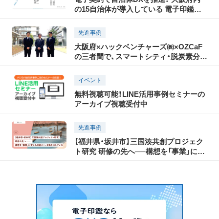
の15自治体が導入している 電子印鑑
GMOサインとは？
先進事例
大阪府×ハックベンチャーズ㈱×OZCaF
の三者間で、スマートシティ・脱炭素分野
のスタートアップ支援等に係る連携協定
を締結
イベント
無料視聴可能！LINE活用事例セミナーの
アーカイブ視聴受付中
先進事例
【福井県・坂井市】三国湊共創プロジェク
ト研究 研修の先へ──構想を「事業」に変
える共創が、いま動き出している