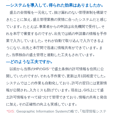
―システムを導入して、得られた効果はありましたか。
盛土の全情報を一元化して、抜け漏れのない管理体制を構築で
きたことに加え、盛土管理業務の実情に合ったシステムだと感じ
ています。たとえば、事業者からの申請は出先機関で受付し、そ
れを本庁で審査するのですが、出先では紙の申請書の情報を手作
業で入力していました。それが自動で取り込んで入力できるよ
うになり、出先と本庁間で迅速に情報共有ができています。ま
た、当県独自の盛土管理と連動した工夫もされています。
―どのような工夫ですか。
以前から当県のHPのGIS
*
で盛土条例の許可情報を住民に公
開していたのですが、それも手作業で、更新は月1回程度でした。
システムではこの作業も自動化しており、許可の翌日には更新情
報が公開され、入力ミスも防げています。現在は、GIS上にて盛
土許可情報をすべて紐づけて管理できており、情報の共有と発信
に加え、その正確性の向上も実感しています。
*GIS
: Geographic Information Systemの略で、「地理情報システ