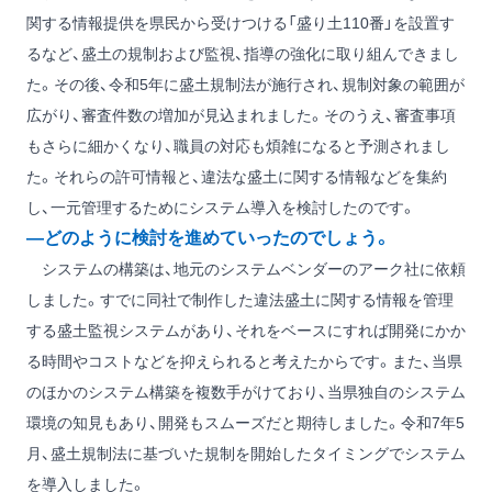
関する情報提供を県民から受けつける「盛り土110番」を設置す
るなど、盛土の規制および監視、指導の強化に取り組んできまし
た。その後、令和5年に盛土規制法が施行され、規制対象の範囲が
広がり、審査件数の増加が見込まれました。そのうえ、審査事項
もさらに細かくなり、職員の対応も煩雑になると予測されまし
た。それらの許可情報と、違法な盛土に関する情報などを集約
し、一元管理するためにシステム導入を検討したのです。
―どのように検討を進めていったのでしょう。
システムの構築は、地元のシステムベンダーのアーク社に依頼
しました。すでに同社で制作した違法盛土に関する情報を管理
する盛土監視システムがあり、それをベースにすれば開発にかか
る時間やコストなどを抑えられると考えたからです。また、当県
のほかのシステム構築を複数手がけており、当県独自のシステム
環境の知見もあり、開発もスムーズだと期待しました。令和7年5
月、盛土規制法に基づいた規制を開始したタイミングでシステム
を導入しました。