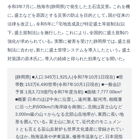
令和3年7月に、熱海市(静岡県)で発生した土石流災害。これを機
に、盛土などを原因とする災害の防止を目的として、国が従来の
法律を改正し、令和5年に「宅地造成及び特定盛土等規制法(以
下、盛土規制法)」を施行した。これにより、全国的に盛土規制の
強化が求められている。実際に被害を受けた静岡県では、盛土規
制法に合わせ、新たに盛土管理システムを導入したという。盛土
対策課の原木氏に、導入の経緯と得られた効果などを聞いた。
[静岡県] ■人口:349万1,925人(令和7年10月1日現在) ■世
帯数:153万6,490世帯(令和7年10月1日現在) ■一般会計
予算:1兆3,723億円(令和7年度当初) ■面積:7,777.00km²
■概要:日本のほぼ中央に位置し、遠州灘、駿河湾、相模灘
に沿った約500kmの海岸線を南側に、北側は富士山など
3,000m級の山々からなる北部山岳地帯が、東西に長い地
形を囲んでいる。富士山に加えて、近代史のモニュメン
トとも言える韮山反射炉も世界文化遺産に登録されてい
るほか、熱海温泉や伊東温泉、修善寺温泉など、日本屈指