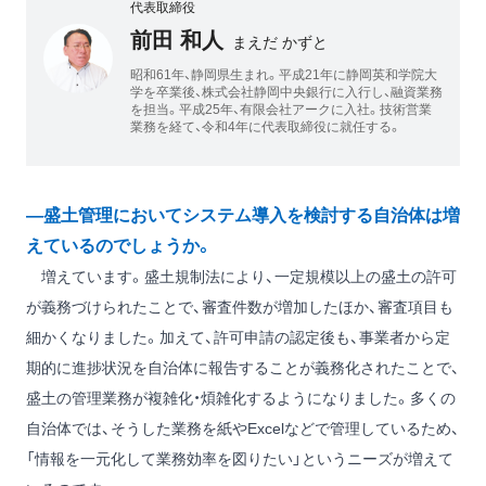
代表取締役
前田 和人
まえだ かずと
昭和61年、静岡県生まれ。平成21年に静岡英和学院大
学を卒業後、株式会社静岡中央銀行に入行し、融資業務
を担当。平成25年、有限会社アークに入社。技術営業
業務を経て、令和4年に代表取締役に就任する。
―盛土管理においてシステム導入を検討する自治体は増
えているのでしょうか。
増えています。盛土規制法により、一定規模以上の盛土の許可
が義務づけられたことで、審査件数が増加したほか、審査項目も
細かくなりました。加えて、許可申請の認定後も、事業者から定
期的に進捗状況を自治体に報告することが義務化されたことで、
盛土の管理業務が複雑化・煩雑化するようになりました。多くの
自治体では、そうした業務を紙やExcelなどで管理しているため、
「情報を一元化して業務効率を図りたい」というニーズが増えて