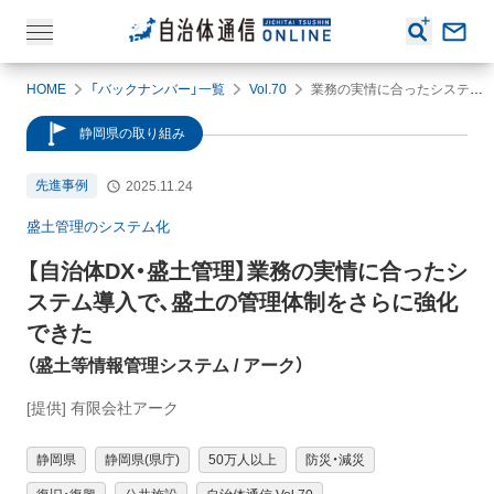
HOME
「バックナンバー」一覧
Vol.70
業務の実情に合ったシステム導入で、盛土の管理体制をさらに強化できた
静岡県の取り組み
先進事例
2025.11.24
盛土管理のシステム化
【自治体DX・盛土管理】
業務の実情に合ったシ
ステム導入で、盛土の管理体制をさらに強化
できた
（
盛土等情報管理システム
/ アーク
）
[提供] 有限会社アーク
静岡県
静岡県(県庁)
50万人以上
防災・減災