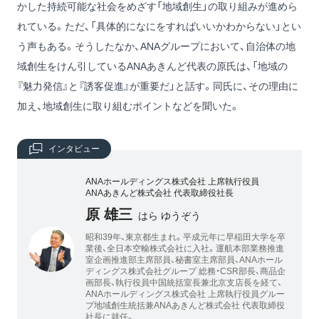
かした持続可能な社会をめざす「地域創生」の取り組みが進めら
れている。ただ、「具体的になにをすればいいかわからない」とい
う声もある。そうしたなか、ANAグループにおいて、自治体の地
域創生をけん引しているANAあきんど代表の原氏は、「地域の
『魅力発信』と『誘客促進』が重要だ」と話す。同氏に、その理由に
加え、地域創生に取り組むポイントなどを聞いた。
インタビュー
ANAホールディングス株式会社 上席執行役員
ANAあきんど株式会社 代表取締役社長
原 雄三
はら ゆうぞう
昭和39年、東京都生まれ。平成元年に早稲田大学を卒
業後、全日本空輸株式会社に入社。運航本部業務推進
室企画推進部主席部員、秘書室主席部員、ANAホール
ディングス株式会社グループ 総務・CSR部長、商品企
画部長、執行役員中国統括室長兼北京支店長を経て、
ANAホールディングス株式会社 上席執行役員グルー
プ地域創生統括兼ANAあきんど株式会社 代表取締役
社長に就任。