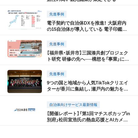
先進事例
電子契約で自治体DXを推進！ 大阪府内
の15自治体が導入している 電子印鑑
GMOサインとは？
先進事例
【福井県・坂井市】三国湊共創プロジェク
ト研究 研修の先へ──構想を「事業」に変
える共創が、いま動き出している
先進事例
9つの国と地域から人気TikTokクリエイ
ターが香川に集結し、瀬戸内の魅力を
TikTokで世界に発信！「瀬戸内国際芸術祭
2025」に合わせて開催された「TikTok
自治体向けサービス最新情報
Connect By Tourism 〜瀬戸内の魅力発
【開催レポート】「第1回マチスポカップin
信・裏瀬戸芸プロジェクト〜」開催レポー
別府」松田宣浩氏の熱血応援とAIカメラ
ト（前編）
配信で大盛況！