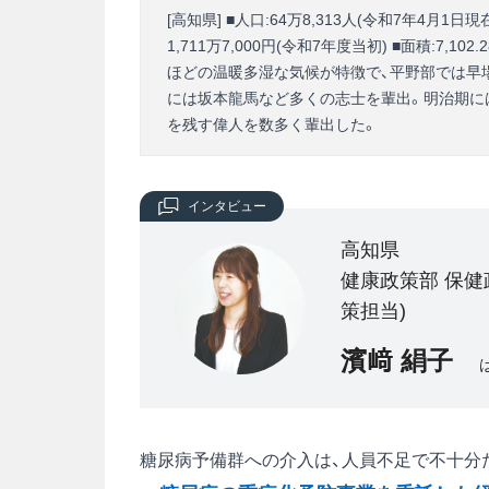
[高知県] ■人口:64万8,313人(令和7年4月1日現
1,711万7,000円(令和7年度当初) ■面積:7
ほどの温暖多湿な気候が特徴で、平野部では早
には坂本龍馬など多くの志士を輩出。明治期に
を残す偉人を数多く輩出した。
インタビュー
高知県
健康政策部 保健
策担当)
濱﨑 絹子
糖尿病予備群への介入は、人員不足で不十分