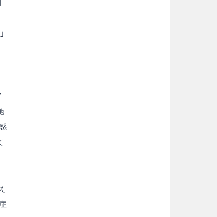
利
」
ツ
施
感
て
え
症