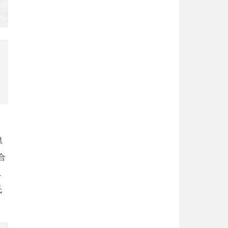
県
合
し
氏