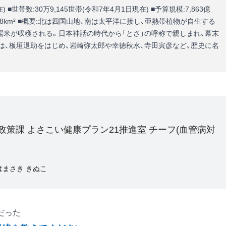
在) ■世帯数:30万9,145世帯(令和7年4月1日現在) ■予算規模:7,863億
,102.28km² ■概要:北は四国山地、南は太平洋に接し、亜熱帯植物が自生する
場米が収穫される。日本神話の時代から「とさ」の呼称で親しまれ、幕末
は、板垣退助をはじめ、岩崎弥太郎や幸徳秋水、寺田寅彦など、歴史に名
政策課 よさこい健康プラン21推進室 チーフ(血管病対
はまさき きぬこ
だった