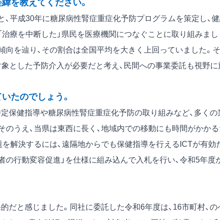
経緯を教えてください。
と、平成30年に糖尿病性腎症重症化予防プログラムを策定し、健
」「治療を中断した」県民を医療機関につなぐことに取り組みまし
傾向を辿り、その割合は全国平均を大きく上回っていました。
群を対象とした予防介入が必要だと考え、民間への事業委託も視野に
ていたのでしょう。
定保健指導や糖尿病性腎症重症化予防の取り組みなど、多くの
そのうえ、当県は東西に長く、地域内での移動にも時間がかかる
を解決するには、遠隔地からでも保健指導を行えるICTが有効
用者の行動変容促進」を仕様に組み込んで入札を行い、令和5年度
的だと感じました。同社に委託した令和6年度は、16市町村、の