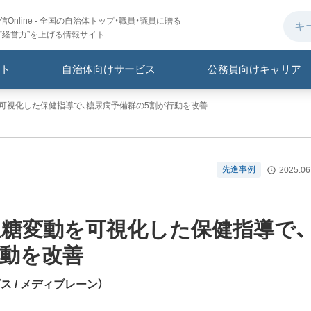
Online - 全国の自治体トップ・職員・議員に贈る
“経営力”を上げる情報サイト
ト
自治体向けサービス
公務員向けキャリア
可視化した保健指導で、糖尿病予備群の5割が行動を改善
先進事例
2025.06
血糖変動を可視化した保健指導で、
行動を改善
ビス
/ メディブレーン
）