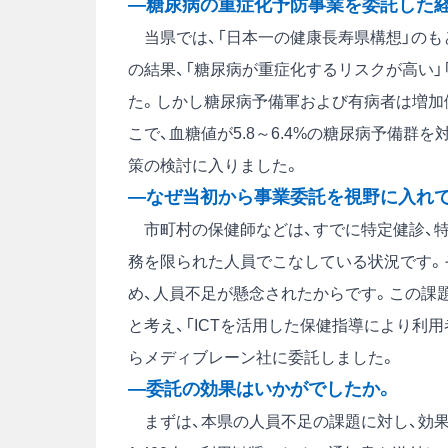
―糖尿病の重症化予防事業を委託した
当県では、「日本一の健康長寿県構想」のも
の結果、「糖尿病が重症化するリスクが高い
た。しかし糖尿病予備軍および有病者は増加
こで、血糖値が5.8～6.4%の糖尿病予備
策の検討に入りました。
―なぜ当初から事業委託を視野に入れ
市町村の保健師などは、すでに特定健診、特
務を限られた人員でこなしている状況です。
め、人員不足が懸念されたからです。この課題
と考え、「ICTを活用した保健指導により利
らメディブレーン社に委託しました。
―委託の効果はいかがでしたか。
まずは、本県の人員不足の課題に対し、効果