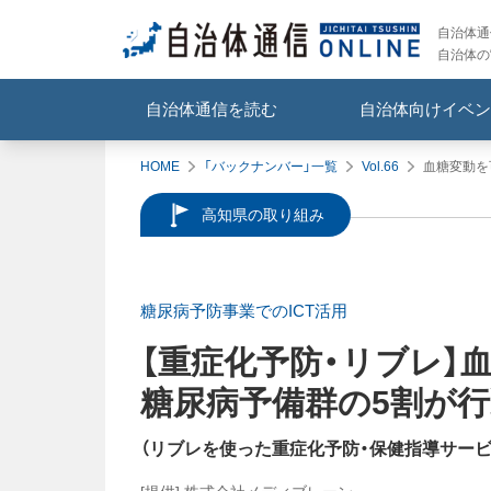
自治体通信
自治体の
自治体通信を読む
自治体向けイベン
HOME
「バックナンバー」一覧
Vol.66
血糖変動を
高知県の取り組み
糖尿病予防事業でのICT活用
【重症化予防・リブレ】
糖尿病予備群の5割が
（
リブレを使った重症化予防・保健指導サー