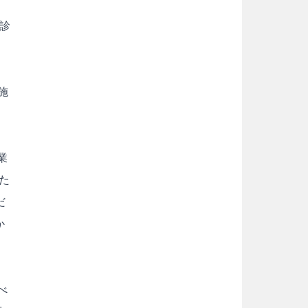
診
そ
施
業
た
だ
か
べ