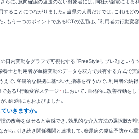
し、さらに、意向確認の返送のない対象者には、同社が架電による
利用することにつながりました。当県の人員だけでは、これほどの
、もう一つのポイントであるICTの活用は、「利用者の行動変容
内変動をグラフで可視化する『FreeStyleリブレ2』という
栄養士と利用者が血糖変動のデータを双方で共有する方式で実
うえで、客観的な根拠に基づいた指導を行うので、利用者の納得
標である「行動変容ステージ
」において、自発的に改善行動をし
*
が、約5割にもおよびました。
していきますか。
習慣の改善を促せると実感でき、効果的な介入方法の選択肢が増
ながら、引き続き関係機関と連携して、糖尿病の発症予防から重