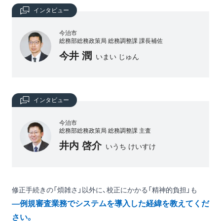
インタビュー
今治市
総務部総務政策局 総務調整課 課長補佐
今井 潤
いまい じゅん
インタビュー
今治市
総務部総務政策局 総務調整課 主査
井内 啓介
いうち けいすけ
修正手続きの「煩雑さ」以外に、校正にかかる「精神的負担」も
―例規審査業務でシステムを導入した経緯を教えてくだ
さい。