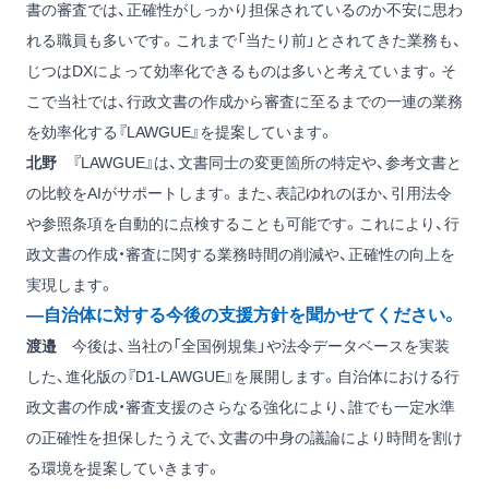
書の審査では、正確性がしっかり担保されているのか不安に思わ
れる職員も多いです。これまで「当たり前」とされてきた業務も、
じつはDXによって効率化できるものは多いと考えています。そ
こで当社では、行政文書の作成から審査に至るまでの一連の業務
を効率化する『LAWGUE』を提案しています。
北野
『LAWGUE』は、文書同士の変更箇所の特定や、参考文書と
の比較をAIがサポートします。また、表記ゆれのほか、引用法令
や参照条項を自動的に点検することも可能です。これにより、行
政文書の作成・審査に関する業務時間の削減や、正確性の向上を
実現します。
―自治体に対する今後の支援方針を聞かせてください。
渡邉
今後は、当社の「全国例規集」や法令データベースを実装
した、進化版の『D1-LAWGUE』を展開します。自治体における行
政文書の作成・審査支援のさらなる強化により、誰でも一定水準
の正確性を担保したうえで、文書の中身の議論により時間を割け
る環境を提案していきます。