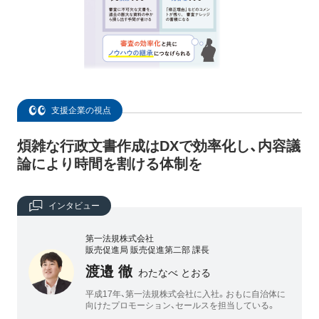
支援企業の視点
煩雑な行政文書作成はDXで効率化し、内容議
論により時間を割ける体制を
インタビュー
第一法規株式会社
販売促進局 販売促進第二部 課長
渡邉 徹
わたなべ とおる
平成17年、第一法規株式会社に入社。おもに自治体に
向けたプロモーション、セールスを担当している。