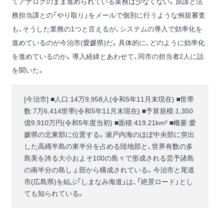
てアナログのまま進められている業務は少なくない。原課と法
務担当課との「やり取り」をメールで個別に行うような例規審査
も、そうした業務の1つと言えるが、システムの導入で効率化を
進めているのが今治市(愛媛県)だ。具体的に、どのように効率化
を進めているのか。導入経緯とあわせて、同市の担当者2人に話
を聞いた。
[今治市] ■人口:14万9,958人(令和5年11月末現在) ■世帯
数:7万6,414世帯(令和5年11月末現在) ■予算規模:1,350
億9,910万円(令和5年度当初) ■面積:419.21km² ■概要:愛
媛県の北東部に位置する。瀬戸内海のほぼ中央部に突出
した高縄半島の東半分を占める陸地部と、世界有数の多
島美を誇る大小およそ100の島々で形成される芸予諸島
の南半分の島しょ部から構成されている。今治市と尾道
市(広島県)を結ぶ「しまなみ海道」は、「絶景ロード」とし
ても知られている。