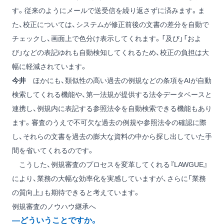
す。従来のようにメールで送受信を繰り返さずに済みます。ま
た、校正については、システムが修正前後の文書の差分を自動で
チェックし、画面上で色分け表示してくれます。「及び」「およ
び」などの表記ゆれも自動検知してくれるため、校正の負担は大
幅に軽減されています。
今井
ほかにも、類似性の高い過去の例規などの条項をAIが自動
検索してくれる機能や、第一法規が提供する法令データベースと
連携し、例規内に表記する参照法令を自動検索できる機能もあり
ます。審査のうえで不可欠な過去の例規や参照法令の確認に際
し、それらの文書を過去の膨大な資料の中から探し出していた手
間を省いてくれるのです。
こうした、例規審査のプロセスを変革してくれる『LAWGUE』
により、業務の大幅な効率化を実感していますが、さらに「業務
の質向上」も期待できると考えています。
例規審査のノウハウ継承へ
―どういうことですか。