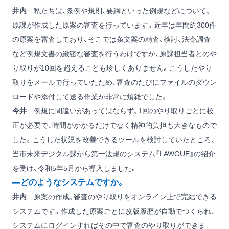
井内
私たちは、条例や規則、要綱といった例規などについて、
原課が作成した原案の審査を行っています。近年は年間約300件
の原案を審査しており、そこでは条文案の精査、検討、法令調査
など例規文書の緻密な審査を行うわけですが、原課担当者とのや
り取りが10回を超えることも珍しくありません。こうしたやり
取りをメールで行っていたため、審査のたびにファイルのダウン
ロードや添付して送る作業が非常に煩雑でした。
今井
例規に間違いがあってはならず、1回のやり取りごとに校
正が必要で、時間がかかるだけでなく精神的負担も大きなもので
した。こうした状況を改善できるツールを検討していたところ、
当市未来デジタル課から第一法規のシステム『LAWGUE』の紹介
を受け、令和5年5月から導入しました。
―どのようなシステムですか。
井内
原案の作成、審査のやり取りをオンライン上で完結できる
システムです。作成した原案ごとに改版履歴が自動でつくられ、
システムにログインすればその中で審査のやり取りができま