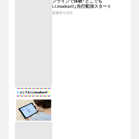
ンラインで体験「どこでも
i.i.imabari!」先行配信スタート
愛媛県今治市