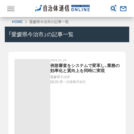
HOME
愛媛県今治市の記事一覧
「
愛媛県今治市
」の記事一覧
2024.01.25
例規審査をシステムで変革し、業務の
効率化と質向上を同時に実現
愛媛県今治市
[提供]
第一法規株式会社