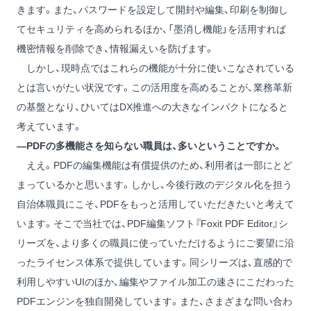
きます。また、パスワードを設定して開封や編集、印刷を制御し
てセキュリティを高められるほか、「墨消し機能」を活用すれば
機密情報を削除でき、情報漏えいを防げます。
しかし、現時点ではこれらの機能が十分に使いこなされている
とは言いがたい状況です。この活用度を高めることが、業務革新
の基盤となり、ひいてはDX推進への大きなインパクトになると
考えています。
―PDFの多機能さを知らない職員は、多いということですか。
ええ。PDFの編集機能は有償提供のため、利用者は一部にとど
まっているかと思います。しかし、今後行政のデジタル化を担う
自治体職員にこそ、PDFをもっと活用していただきたいと考えて
います。そこで当社では、PDF編集ソフト『Foxit PDF Editor』シ
リーズを、より多くの職員に使っていただけるようにご要望に沿
ったライセンス体系で提供しています。同シリーズは、直感的で
利用しやすいUIのほか、編集やファイル加工の速さにこだわった
PDFエンジンを独自開発しています。また、さまざまな問い合わ