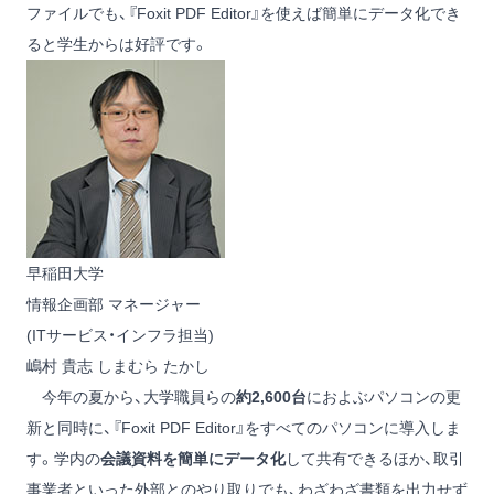
ファイルでも、『Foxit PDF Editor』を使えば簡単にデータ化でき
ると学生からは好評です。
早稲田大学
情報企画部 マネージャー
(ITサービス・インフラ担当)
嶋村 貴志
しまむら たかし
今年の夏から、大学職員らの
約2,600台
におよぶパソコンの更
新と同時に、『Foxit PDF Editor』をすべてのパソコンに導入しま
す。学内の
会議資料を簡単にデータ化
して共有できるほか、取引
事業者といった外部とのやり取りでも、わざわざ書類を出力せず