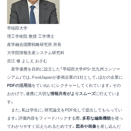
早稲田大学
理工学術院 教授 工学博士
産学融合国際戦略研究所 所長
大学院情報生産システム研究科
吉江 修
よしえ おさむ
産学連携を目的に設立した「早稲田大学IPS・北九州コンソー
シアム」では、FoxitJapanが参画企業の1社として、ほかの企業に
PDFの活用法
をていねいにレクチャーしてくれています。その
おかげで、連携に大切な
情報共有がよりスムーズ
に行えていま
す。
また、私は学生に、研究論文をPDF化して提出してもらってい
ます。評価内容をフィードバックする際、
多彩な編集機能
を使っ
てわかりやすく伝えられるためです。
図表や画像
を差し込んだ