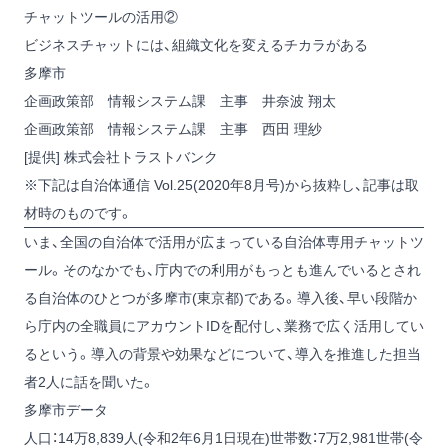
チャットツールの活用②
ビジネスチャットには、組織文化を変えるチカラがある
多摩市
企画政策部 情報システム課 主事 井奈波 翔太
企画政策部 情報システム課 主事 西田 理紗
[提供] 株式会社トラストバンク
※下記は自治体通信 Vol.25(2020年8月号)から抜粋し、記事は取
材時のものです。
いま、全国の自治体で活用が広まっている自治体専用チャットツ
ール。そのなかでも、庁内での利用がもっとも進んでいるとされ
る自治体のひとつが多摩市(東京都)である。導入後、早い段階か
ら庁内の全職員にアカウントIDを配付し、業務で広く活用してい
るという。導入の背景や効果などについて、導入を推進した担当
者2人に話を聞いた。
多摩市データ
人口：14万8,839人(令和2年6月1日現在)世帯数：7万2,981世帯(令