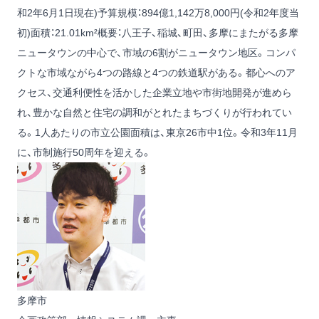
和2年6月1日現在)予算規模：894億1,142万8,000円(令和2年度当
初)面積：21.01km²概要：八王子、稲城、町田、多摩にまたがる多摩
ニュータウンの中心で、市域の6割がニュータウン地区。コンパ
クトな市域ながら4つの路線と4つの鉄道駅がある。都心へのア
クセス、交通利便性を活かした企業立地や市街地開発が進めら
れ、豊かな自然と住宅の調和がとれたまちづくりが行われてい
る。1人あたりの市立公園面積は、東京26市中1位。令和3年11月
に、市制施行50周年を迎える。
多摩市