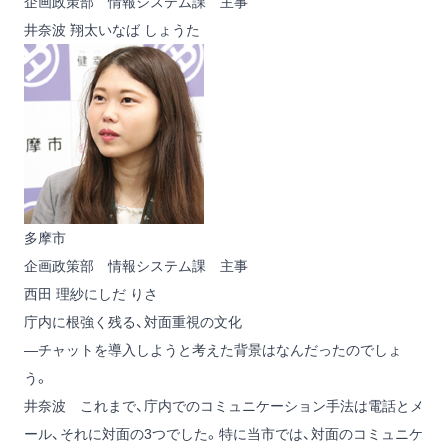
企画政策部 情報システム課 主事
井奈波 翔太
いなば しょうた
多摩市
企画政策部 情報システム課 主事
西田 理紗
にしだ りさ
庁内に根強く残る、対面重視の文化
―チャットを導入しようと考えた背景はなんだったのでしょ
う。
井奈波
これまで、庁内でのコミュニケーション手法は電話とメ
ール、それに対面の3つでした。特に当市では、対面のコミュニケ