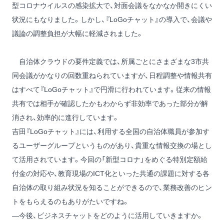
型コロナウイルスの感染拡大で、対面会議をなかなか開きにくい
状況にもなりました。しかし、『LoGoチャット』の導入で、会議や
議論の調整負担が大幅に軽減されました。
自治体クラウドの要件定義では、所属ごとにさまざまな3市共
同会議がかなりの回数重ねられていますが、日程調整や情報共有
はすべて『LoGoチャット』で円滑に行われています。従来の情報
共有では相手が確認したかもわからず非効率であった部分が解
消され、効率的に進行しています。
吉田
『LoGoチャット』には、利用する全国の自治体職員が参加す
るユーザーグループというものがあり、貴重な情報交換の場とし
て活用されています。今回の「新型コロナ」をめぐる特別定額給
付金の対応や、教育現場のICT化といった共通の課題に対する各
自治体の取り組み状況を知ることができるので、業務改善のヒン
トをもらえるのもありがたいですね。
―今後、ビジネスチャットをどのように活用していきますか。