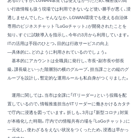
あるのですが、LGWAN環境では使えなかったため、機密度の高
い行政情報も扱う現場では利用できないなど使い勝手が悪く、浸
透しませんでした。そんななか、LGWAN環境でも使える自治体
専用のビジネスチャット『LoGoチャット』が開発されたことを
知り、すぐに試験導入を指示し、今年の3月から利用しています。
ITの活用は手段のひとつ、目的は行政サービスの向上
―具体的に、どのように利用されているのでしょう。
基本的にアカウントは全職員に発行し、市長・副市長や部長
級、課長級といった階層別の横のグループ、担当課ごとの縦のグ
ループを設計し、暫定的な運用ルールも私自身がつくりました。
運用に関しては、当市は全課に「ITリーダー」という役職を配
置しているので、情報推進担当がITリーダーに働きかけるカタチ
で庁内に浸透を図っています。折しも、3月は「新型コロナ」対策
が本格化した時期。庁内での情報共有の場を『LoGoチャット』に
一元化し、使わざるをえない状況をつくったため、浸透は早かっ