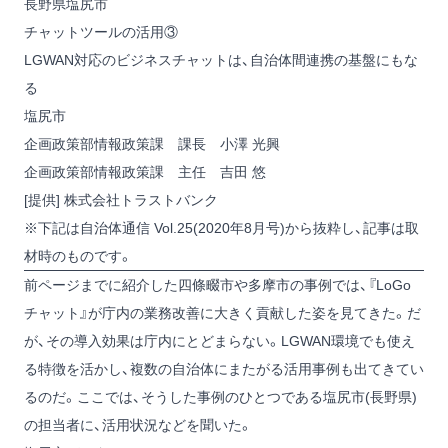
長野県塩尻市
チャットツールの活用③
LGWAN対応のビジネスチャットは、自治体間連携の基盤にもな
る
塩尻市
企画政策部情報政策課 課長 小澤 光興
企画政策部情報政策課 主任 吉田 悠
[提供] 株式会社トラストバンク
※下記は自治体通信 Vol.25(2020年8月号)から抜粋し、記事は取
材時のものです。
前ページまでに紹介した四條畷市や多摩市の事例では、『LoGo
チャット』が庁内の業務改善に大きく貢献した姿を見てきた。だ
が、その導入効果は庁内にとどまらない。LGWAN環境でも使え
る特徴を活かし、複数の自治体にまたがる活用事例も出てきてい
るのだ。ここでは、そうした事例のひとつである塩尻市(長野県)
の担当者に、活用状況などを聞いた。