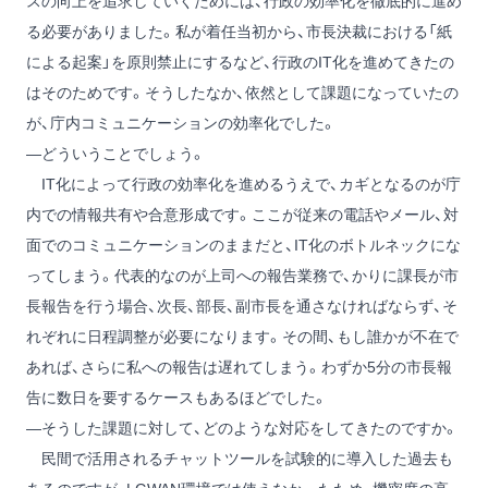
スの向上を追求していくためには、行政の効率化を徹底的に進め
る必要がありました。私が着任当初から、市長決裁における「紙
による起案」を原則禁止にするなど、行政のIT化を進めてきたの
はそのためです。そうしたなか、依然として課題になっていたの
が、庁内コミュニケーションの効率化でした。
―どういうことでしょう。
IT化によって行政の効率化を進めるうえで、カギとなるのが庁
内での情報共有や合意形成です。ここが従来の電話やメール、対
面でのコミュニケーションのままだと、IT化のボトルネックにな
ってしまう。代表的なのが上司への報告業務で、かりに課長が市
長報告を行う場合、次長、部長、副市長を通さなければならず、そ
れぞれに日程調整が必要になります。その間、もし誰かが不在で
あれば、さらに私への報告は遅れてしまう。わずか5分の市長報
告に数日を要するケースもあるほどでした。
―そうした課題に対して、どのような対応をしてきたのですか。
民間で活用されるチャットツールを試験的に導入した過去も