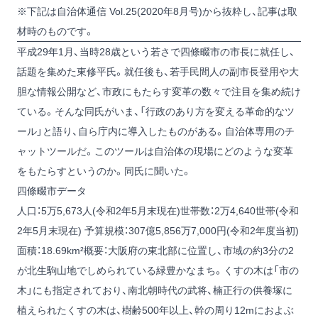
※下記は自治体通信 Vol.25(2020年8月号)から抜粋し、記事は取
材時のものです。
平成29年1月、当時28歳という若さで四條畷市の市長に就任し、
話題を集めた東修平氏。就任後も、若手民間人の副市長登用や大
胆な情報公開など、市政にもたらす変革の数々で注目を集め続け
ている。そんな同氏がいま、「行政のあり方を変える革命的なツ
ール」と語り、自ら庁内に導入したものがある。自治体専用のチ
ャットツールだ。このツールは自治体の現場にどのような変革
をもたらすというのか。同氏に聞いた。
四條畷市データ
人口：5万5,673人(令和2年5月末現在)世帯数：2万4,640世帯(令和
2年5月末現在) 予算規模：307億5,856万7,000円(令和2年度当初)
面積：18.69km²概要：大阪府の東北部に位置し、市域の約3分の2
が北生駒山地でしめられている緑豊かなまち。くすの木は「市の
木」にも指定されており、南北朝時代の武将、楠正行の供養塚に
植えられたくすの木は、樹齢500年以上、幹の周り12mにおよぶ