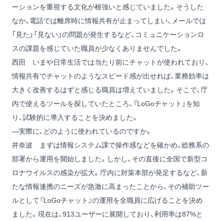
ーションを重視する文化が根強いと感じていました。そうした
なか、電話では離席時に情報共有が止まってしまい、メールでは
「見た」「見ない」の問題が発生するなど、コミュニケーションロ
スの課題を感じていた職員が少なくありませんでした。
西田
いまや日常生活では当たり前にチャットが使われており、
情報共有でチャットのようなスピード感が出せれば、業務効率は
大きく改善するはずと感じる職員は増えていました。そこで、庁
内で使えるツールを探していたところ、『LoGoチャット』を知
り、試験的に導入することを決めました。
―実際に、どのように使われているのですか。
井奈波
まずは情報システム課で操作感などを確かめ、総務系の
部署から運用を開始しました。しかし、その直後に全国で新型コ
ロナウイルスの感染が拡大。庁内に対策本部が発足するなど、新
たな情報連携のニーズが急激に高まったことから、その補助ツー
ルとして『LoGoチャット』の運用を全職員に広げることを決め
ました。現在は、913ユーザーに展開しており、利用率は87%と