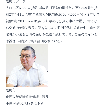
塩尻市データ
人口：6万6,386人(令和2年7月1日現在)世帯数：2万7,859世帯(令
和2年7月1日現在)予算規模：497億5,570万4,000円(令和2年度当
初)面積：289.98km²概要：長野県のほぼ真ん中に位置し、古くか
ら交通の要衝。奈良井宿をはじめ、江戸時代に栄えた中山道の宿
場町がいまも当時の面影を色濃く残している。名産のワインと
漆器は、国内外で高く評価されている。
塩尻市
企画政策部情報政策課 課長
小澤 光興
おざわ みつおき