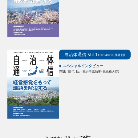
自治体通信
Vol.1
（
2014年10月
発刊）
スペシャルインタビュー
増田 寬也
氏
（
元岩手県知事・元総務大臣
）
73 ～ 78
件