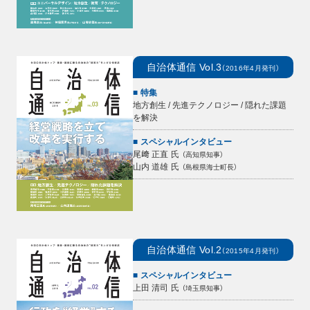
自治体通信
Vol.3
（
2016年4月
発刊）
特集
地方創生 / 先進テクノロジー / 隠れた課題
を解決
スペシャルインタビュー
尾﨑 正直
氏
（
高知県知事
）
山内 道雄
氏
（
島根県海士町長
）
自治体通信
Vol.2
（
2015年4月
発刊）
スペシャルインタビュー
上田 清司
氏
（
埼玉県知事
）