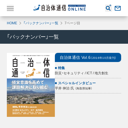
HOME
「バックナンバー」一覧
7ページ目
「バックナンバー」一覧
自治体通信
Vol.6
（
2016年10月
発刊）
特集
防災・セキュリティ / ICT / 地方創生
スペシャルインタビュー
平井 伸治
氏
（
鳥取県知事
）