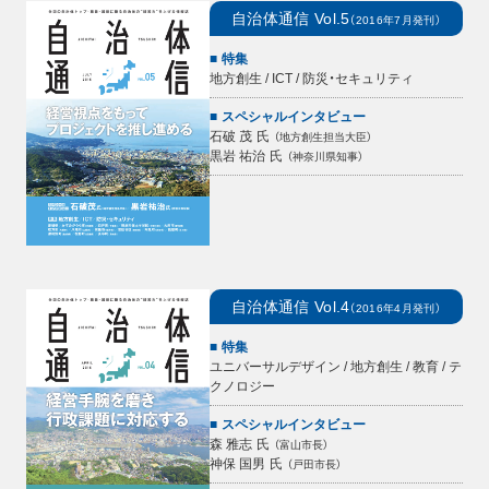
自治体通信
Vol.5
（
2016年7月
発刊）
特集
地方創生 / ICT / 防災・セキュリティ
スペシャルインタビュー
石破 茂
氏
（
地方創生担当大臣
）
黒岩 祐治
氏
（
神奈川県知事
）
自治体通信
Vol.4
（
2016年4月
発刊）
特集
ユニバーサルデザイン / 地方創生 / 教育 / テ
クノロジー
スペシャルインタビュー
森 雅志
氏
（
富山市長
）
神保 国男
氏
（
戸田市長
）