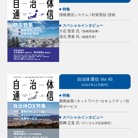
特集
情報通信システム / 対策用品・技術
スペシャルインタビュー
大石 賢吾
氏
（
長崎県知事
）
清元 秀泰
氏
（
姫路市長
）
自治体通信
Vol.45
（
2022年12月
発刊）
特集
業務改善 / ネットワーク・セキュリティ / 住
民サービス
スペシャルインタビュー
尾﨑 正直
氏
（
デジタル大臣政務官
）