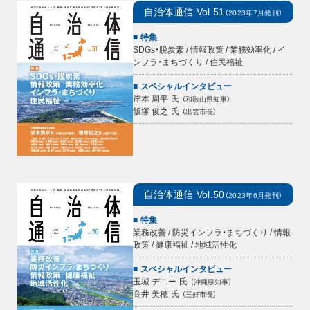
自治体通信
Vol.51
（
2023年7月
発刊）
特集
SDGs・脱炭素 / 情報政策 / 業務効率化 / イ
ンフラ・まちづくり / 住民福祉
スペシャルインタビュー
岸本 周平
氏
（
和歌山県知事
）
飯塚 俊之
氏
（
出雲市長
）
自治体通信
Vol.50
（
2023年6月
発刊）
特集
業務改善 / 防災インフラ・まちづくり / 情報
政策 / 健康福祉 / 地域活性化
スペシャルインタビュー
玉城 デニー
氏
（
沖縄県知事
）
高井 美穂
氏
（
三好市長
）