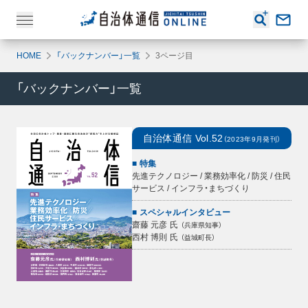
HOME
「バックナンバー」一覧
3ページ目
「バックナンバー」一覧
自治体通信
Vol.52
（
2023年9月
発刊）
特集
先進テクノロジー / 業務効率化 / 防災 / 住民
サービス / インフラ・まちづくり
スペシャルインタビュー
齋藤 元彦
氏
（
兵庫県知事
）
西村 博則
氏
（
益城町長
）