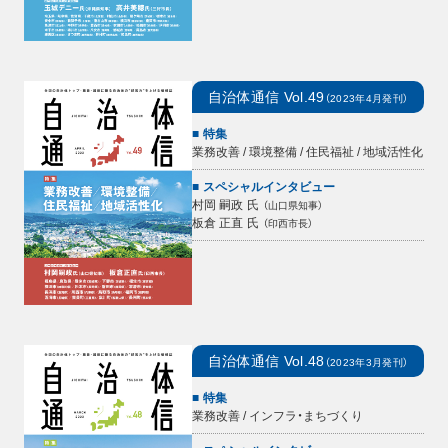
自治体通信
Vol.49
（
2023年4月
発刊）
特集
業務改善 / 環境整備 / 住民福祉 / 地域活性化
スペシャルインタビュー
村岡 嗣政
氏
（
山口県知事
）
板倉 正直
氏
（
印西市長
）
自治体通信
Vol.48
（
2023年3月
発刊）
特集
業務改善 / インフラ・まちづくり