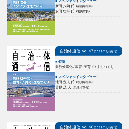
スペシャルインタビュー
新田 八朗
氏
（
富山県知事
）
安田 壮平
氏
（
奄美市長
）
自治体通信
Vol.47
（
2023年2月
発刊）
特集
業務効率化 / 教育・子育て / まちづくり
スペシャルインタビュー
池田 豊人
氏
（
香川県知事
）
菅原 茂
氏
（
気仙沼市長
）
自治体通信
Vol.46
（
2023年1月
発刊）