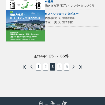
特集
働き方改革 / ICT / インフラ・まちづくり
スペシャルインタビュー
西脇 隆俊
氏
（
京都府知事
）
管家 一夫
氏
（
西予市長
）
25 ～ 36
件
全
78
件中：
1
2
3
4
5