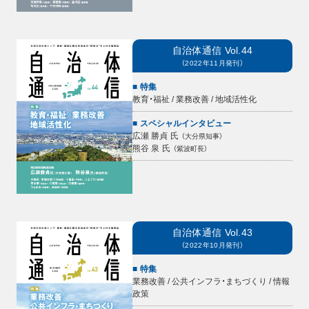
自治体通信
Vol.44
（
2022年11月
発刊）
特集
教育・福祉 / 業務改善 / 地域活性化
スペシャルインタビュー
広瀬 勝貞
氏
（
大分県知事
）
熊谷 泉
氏
（
紫波町長
）
自治体通信
Vol.43
（
2022年10月
発刊）
特集
業務改善 / 公共インフラ・まちづくり / 情報
政策