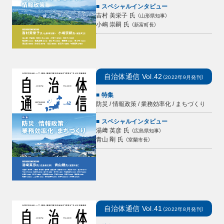
スペシャルインタビュー
吉村 美栄子
氏
（
山形県知事
）
小嶋 崇嗣
氏
（
新富町長
）
自治体通信
Vol.42
（
2022年9月
発刊）
特集
防災 / 情報政策 / 業務効率化 / まちづくり
スペシャルインタビュー
湯﨑 英彦
氏
（
広島県知事
）
青山 剛
氏
（
室蘭市長
）
自治体通信
Vol.41
（
2022年8月
発刊）