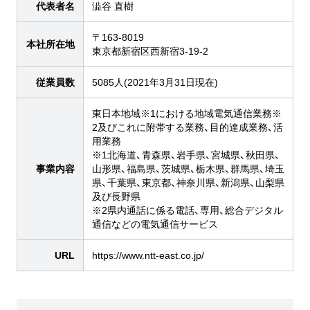
代表者名
澁谷 直樹
〒163-8019
本社所在地
東京都新宿区西新宿3-19-2
従業員数
5085人(2021年3月31日現在)
東日本地域※1における地域電気通信業務※
2及びこれに附帯する業務、目的達成業務、活
用業務
※1北海道、青森県、岩手県、宮城県、秋田県、
事業内容
山形県、福島県、茨城県、栃木県、群馬県、埼玉
県、千葉県、東京都、神奈川県、新潟県、山梨県
及び長野県
※2県内通話に係る電話、専用、総合デジタル
通信などの電気通信サービス
URL
https://www.ntt-east.co.jp/