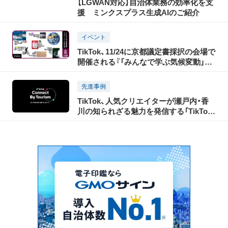
【LGWAN対応】自治体業務の効率化を支
援 ミンクスプラス生成AIのご紹介
イベント
TikTok、11/24に京都議定書採択の会場で
開催される『「みんなで学ぶ気候変動」プ
ロジェクト 2024 フォーラム』に協賛。人
気TikTokクリエイターや、環境にまつわ
先進事例
る有識者の出演も決定！
TikTok、人気クリエイターが瀬戸内・香
川の知られざる魅力を発信する「TikTok
Connect By Tourism 〜瀬戸内の魅力発
信・裏瀬戸芸プロジェクト〜」を開催！