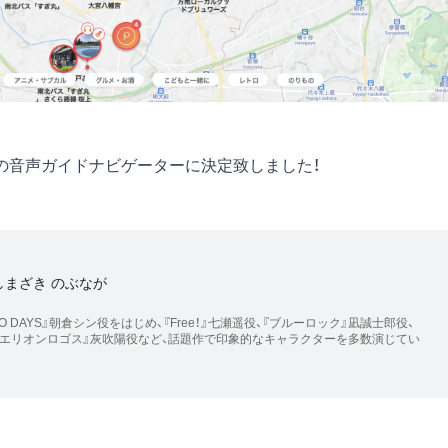
の音声ガイドナビゲーターに決定致しました！
しまざき のぶなが
O DAYS』朝倉シン役をはじめ、『Free！』七瀬遥役、『ブルーロック』凪誠士郎役、
アクエリオンロゴス』灰吹陽役など、話題作で印象的なキャラクターを多数演じてい