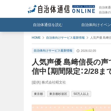
自治体通信
自治体の
自治体通信を読む
自治体向けイベン
HOME
自治体向けサービス最新情報
人気声優 島﨑信
自治体向けサービス最新情報
2026.02.05
人気声優 島﨑信長の声
信中【期間限定：2/28ま
[提供] 株式会社昭文社
東京都
東京都杉並区
50万人以上