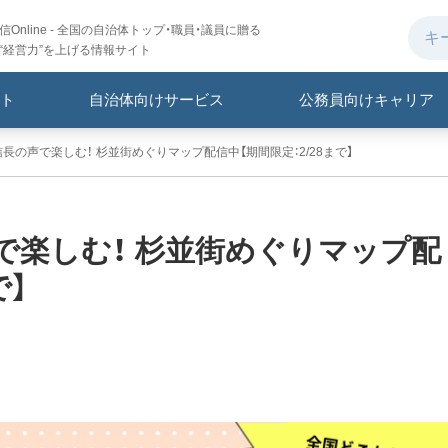
Online - 全国の自治体トップ・職員・議員に贈る
“経営力”を上げる情報サイト
ト
自治体向けサービス
公務員向けキャリア
長の声で楽しむ！ 杉並街めぐりマップ配信中【期間限定：2/28まで】
で楽しむ！ 杉並街めぐりマップ配
で】