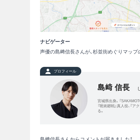
ナビゲーター
声優の島﨑信長さんが、杉並街めぐりマップ
プロフィール
島﨑 信長
宮城県出身。『SAKAMOT
『呪術廻戦』真人役、『
る。
島﨑信長さんからコメントが届きました！