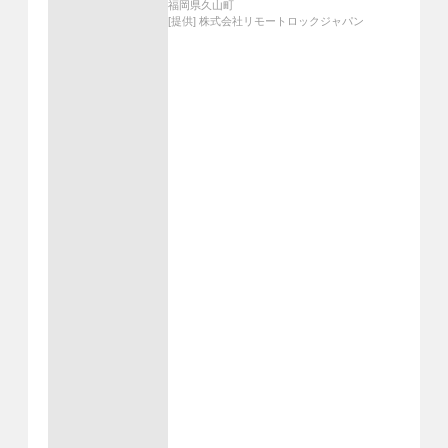
管理しＤＸ化を推進〜デジ田交付金
福岡県久山町
活用で学校体育施設や社会体育施設
[提供]
株式会社リモートロックジャパン
をより使いやすく、管理しやすく〜