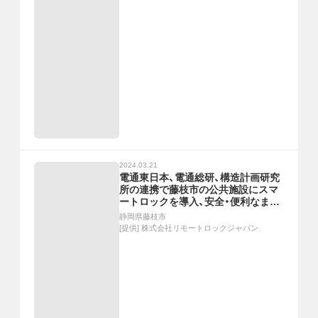
2024.03.21
電通東日本、電通総研、構造計画研究
所の連携で藤枝市の公共施設にスマ
ートロックを導入、安全・便利なまち
づくりへ
静岡県藤枝市
[提供]
株式会社リモートロックジャパン