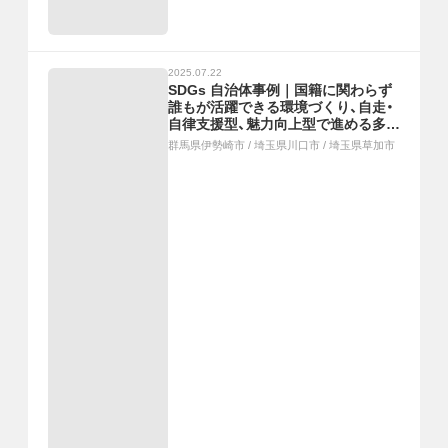
2025.07.22
SDGs 自治体事例｜国籍に関わらず
誰もが活躍できる環境づくり、自走・
自律支援型、魅力向上型で進める多彩
なまちづくり、大人からこどもへ受け
群馬県伊勢崎市
/
埼玉県川口市
/
埼玉県草加市
継ぐパートナーシップのまちづくり