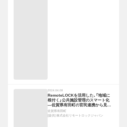
2024.04.08
RemoteLOCKを活用した、「地域に
根付く」公共施設管理のスマート化
―佐賀県有田町の官民連携から見る、
自治体DXの進め方とは？―
佐賀県有田町
[提供]
株式会社リモートロックジャパン