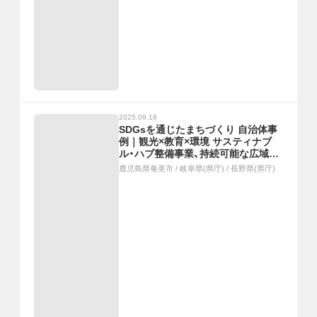
2025.09.18
SDGsを通じたまちづくり 自治体事
例｜観光×教育×環境 サスティナブ
ル・ハブ整備事業、持続可能な広域連
携のスローツーリズム
鹿児島県奄美市
/
岐阜県(県庁)
/
長野県(県庁)