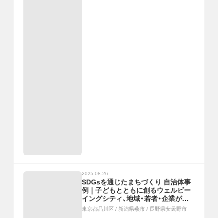
2025.08.26
SDGsを通じたまちづくり 自治体事
例｜子どもとともに創るウェルビー
イングシティ、地域・若者・企業がつ
ながる場づくり&人材づくり、自然・
東京都品川区
/
新潟県燕市
/
長野県安曇野市
文化・産業が響き合う共生プロジェク