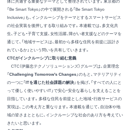
体に共通する重要なテーマとして整理されています。東京都の
「Be Smart Tokyo」の中で展開される「Be Smart Tokyo
Inclusive」も、インクルーシブをテーマとするスマートサービス
の社会実装を後押しする取り組みです。本連載では、多文化共
生、子ども・子育て支援、女性活躍、障がい者支援などのテーマを
通じて、「地域サービスは、最初から多様な住民を前提に設計さ
れているか」という問いを共有していきます。
CTCがインクルーシブに取り組む意義
CTC（伊藤忠テクノソリューションズ）グループは、企業理念
「
Challenging Tomorrow's Changes
」のもと、マテリアリティ
の一つに「
ITを通じた社会課題の解決
」を掲げ、「すべての人にと
って優しく使いやすいIT」で安心・安全な暮らしを支えることを
目指しています。多様な住民を前提とした地域・行政サービスの
実現は、この考え方と重なります。本連載を通じて、自治体や地
域の皆さまとともに、インクルーシブな社会のあり方を考えてい
きたいと思います。