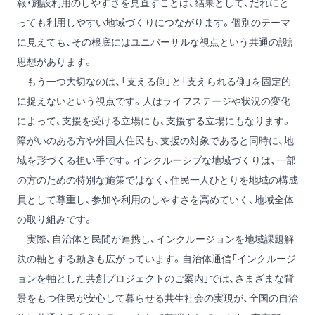
報・施設利用のしやすさを見直すことは、結果として、だれにと
っても利用しやすい地域づくりにつながります。個別のテーマ
に見えても、その根底にはユニバーサルな視点という共通の設計
思想があります。
もう一つ大切なのは、「支える側」と「支えられる側」を固定的
に捉えないという視点です。人はライフステージや状況の変化
によって、支援を受ける立場にも、支援する立場にもなります。
障がいのある方や外国人住民も、支援の対象であると同時に、地
域を形づくる担い手です。インクルーシブな地域づくりは、一部
の方のための特別な施策ではなく、住民一人ひとりを地域の構成
員として尊重し、参加や利用のしやすさを高めていく、地域全体
の取り組みです。
実際、自治体と民間が連携し、インクルージョンを地域課題解
決の軸とする動きも広がっています。自治体通信「インクルージ
ョンを軸とした共創プロジェクトのご案内」では、さまざまな背
景をもつ住民が安心して暮らせる共生社会の実現が、全国の自治