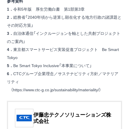
参考資料
1．
令和5年版 厚生労働白書 第1部第3章
2．
総務省「2040年頃から逆算し顕在化する地方行政の諸課題と
その対応方策」
3．
自治体通信「インクルージョンを軸とした共創プロジェクト
のご案内」
4．
東京都スマートサービス実装促進プロジェクト Be Smart
Tokyo
5．
Be Smart Tokyo Inclusive「本事業について」
6．
CTCグループ企業理念／サステナビリティ方針／マテリア
リティ
（
https://www.ctc-g.co.jp/sustainability/materiality/
）
伊藤忠テクノソリューションズ株
式会社