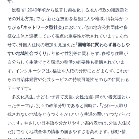
す。
総務省「2040年頃から逆算し顕在化する地方行政の諸課題と
その対応方策」でも、新たな技術を基盤に人や地域、情報等がつ
ながる
「ネットワーク型社会」
において、他の地方公共団体や多
様な主体と連携していく視点の重要性が示されています。あわ
せて、外国人住民の増加を見据えた
「国籍等に関わらず暮らしや
すい地域社会づくり」
、年齢や性別等に関わらず、多様な住民が
自分らしく生活できる環境の整備の必要性も指摘されていま
す。インクルーシブは、福祉や人権の分野にとどまらず、これか
らの自治体経営や公共サービスの持続可能性そのものに関わる
テーマです。
多文化共生、子ども・子育て支援、女性活躍、障がい者支援とい
ったテーマは、別々の政策分野であると同時に、「だれ一人取り
残されない地域をどうつくるか」という共通の問いでつながって
います。やさしい日本語や分かりやすい案内表示は、外国人住民
だけでなく地域全体の情報の届きやすさを高めます。移動・情