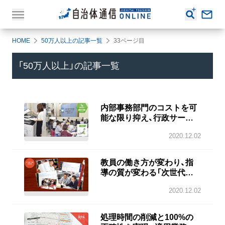
HOME
50万人以上の記事一覧
33ページ目
「
50万人以上
」の記事一覧
内部事務部門のコストを可
能な限り抑え、行政サービ
ス拡充の財源を増やす
2020.12.02
教員の働き方が変わり、指
導の質が変わる「次世代教
育」のつくり方
2020.12.02
処理時間の削減と100%の