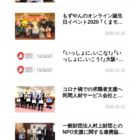
OSAKA愛鑑
もずやんのオンライン誕生
日イベント2020 「くまモ
ン」や「しまねっこ」も祝福！
2020.10.15
大好きなたこ焼きや、もず
やん特製ケーキも！
「いっしょに、いこな！」「い
っしょに、いこう！」大阪・関
西万博「メッセージ付きロ
2020.10.15
ゴマーク」 使用申請Webサ
イト開設
コロナ禍での求職者支援へ
民間人材サービス会社と連
携 「OSAKA求職者支援コン
2020.10.12
ソーシアム」設立 大阪府
一般財団法人村上財団との
NPO支援に関する連携協定
を締結 大阪府