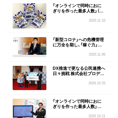
「オンラインで同時におに
ぎりを作った最多人数」（来
年1月17日開催）のギネス世
2020.11.10
界記録に挑戦 プレイベント
参加者にはOSAKA
MEIKAN オリジナルぷっち
ょボールも
「新型コロナ」への危機管理
に万全を期し、「稼ぐ力」に
よる力強い経済復興を果た
2020.11.06
す
DX推進で更なる公民連携へ
日々挑戦 株式会社プロディ
ライトが大阪府へ高機能電
2020.10.25
子ミーティングボード等を
寄贈
「オンラインで同時におに
ぎりを作った最多人数」で
ギネス世界記録に挑戦 令和
2020.10.21
3年1月17日開催 大阪府・