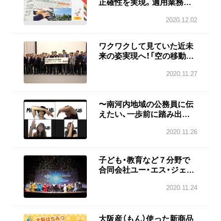
正確性を実現。適用業務の
見極めで確かな効果を実感
2020.12.02
ワクワクして見ていた近未
来の姿実現へ！「空の移動革
命社会実装大阪ラウンドテ
2020.11.27
ーブル」設立 大阪府
〜南河内地域の公務員に伝
えたい、一歩前に踏み出す
勇気の大切さ〜大阪 南河内
2020.11.26
地域の公務員コミュニティ
MIRAI-HUB 結成１周年
子ども・教育など７分野で
合同会社ユー・エス・ジェイ
との包括連携協定を締結 大
2020.11.24
阪府
大阪産（もん）使った新商品