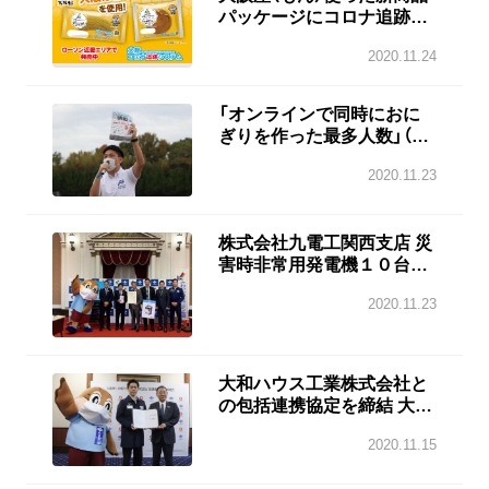
パッケージにコロナ追跡シ
ステムロゴ掲載で、新しい
2020.11.24
生活様式普及を促進 ローソ
ン×大阪府
「オンラインで同時におに
ぎりを作った最多人数」（来
年1月17日開催）のギネス世
2020.11.23
界記録に挑戦！ FC大阪ホー
ムゲームで参加者募集を
PR！
株式会社九電工関西支店 災
害時非常用発電機１０台を
大阪府へ寄贈
2020.11.23
大和ハウス工業株式会社と
の包括連携協定を締結 大阪
府
2020.11.15