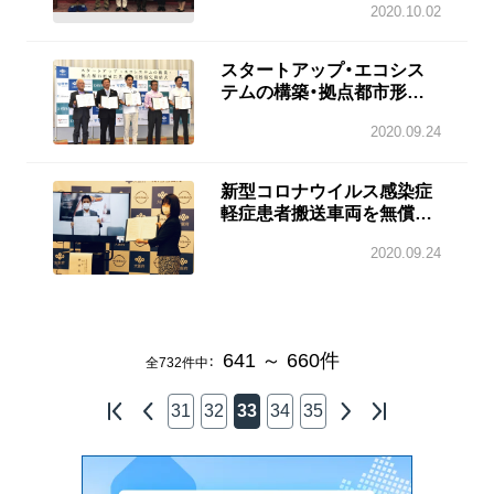
2020.10.02
スタートアップ・エコシス
テムの構築・拠点都市形成
に関する連携協定を締結 大
2020.09.24
阪府
新型コロナウイルス感染症
軽症患者搬送車両を無償貸
与 日産グループ×大阪府
2020.09.24
641 ～ 660
件
全
732
件中：
31
32
33
34
35