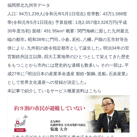
福岡県北九州市データ
人口： 94万1,239人(令和元年5月1日現在)
世帯数： 43万1,588世
帯(令和元年5月1日現在)
予算規模： 1兆2,057億3,328万円(平成
30年度当初)
面積： 491.95km²
概要： 関門海峡に面した九州最北
端の都市。昭和38年に門司、小倉、若松、八幡、戸畑の五市対等合
併により、九州初の政令指定都市として誕生した。明治34年の官
営製鉄所設立以降、四大工業地帯のひとつとして栄えてきた歴史
をもつことから市内には歴史的な遺構も数多い。その一部は、平
成27年に「明治日本の産業革命遺産 製鉄・製鋼、造船、石炭産業」
として世界文化遺産への登録が決定した。
本記事で紹介しているサービス概要資料はこちら