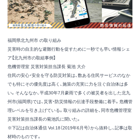
福岡県北九州市 の取り組み
災害時の自主的な避難行動を促すために一秒でも早い情報シェ
ア【北九州市の取組事例】
危機管理室 災害対策担当課長 菊池 大介
住民の安心・安全を守る防災対策は、数ある住民サービスのなか
でも特にその優先度は高く、施策の充実に力を注ぐ自治体は多
い。そんななか、平成30年7月豪雨で多くの被災者を出した北九
州市(福岡県)では、災害・防災情報の伝達手段整備に着手。危機管
理レベルを引き上げている。取り組みの詳細を、同市危機管理室
災害対策担当課長の菊池氏に聞いた。
※下記は自治体通信 Vol.18（2019年6月号）から抜粋し、記事は取
材時のものです。