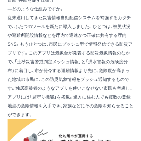
自助・共助を促す仕掛け
―どのような仕組みですか。
従来運用してきた災害情報自動配信システムを補強するカタチ
で、ふたつのツールを新たに導入しました。ひとつは、被災状況
や避難所開設情報などを庁内で迅速かつ正確に共有する庁内
SNS。もうひとつは、市民にプッシュ型で情報発信できる防災ア
プリです。このアプリは気象台が発表する防災気象情報のなか
で、「土砂災害警戒判定メッシュ情報」と「洪水警報の危険度分
布」に着目し、市が発令する避難情報より先に、危険度が高まっ
た地域の市民に、この防災気象情報をプッシュ通知するもので
す。独居高齢者のようなアプリを使いこなせない市民も考慮し、
アプリには「見守り機能」を搭載。遠方に住む人でも複数の登録
地点の危険情報を入手でき、家族などにその危険を知らせること
ができます。