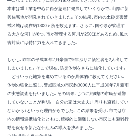
―これまでどのように防災対策を進めてきたのでしょう。
本市は重工業を中心に街が急速に発展していくなかで、山際に新
興住宅地が開発されていきました。その結果、市内の土砂災害警
戒区域は現在約1300ヵ所を数えます。さらに、国や県が管理す
る大きな河川が8つ、市が管理する河川が250ほどあるため、風水
害対策には特に力を入れてきました。
しかし、昨年の平成30年7月豪雨で9年ぶりに犠牲者を2人出して
しまいました。そこで現在、防災体制をさらに強化しています。
―どういった施策を進めているのか具体的に教えてください。
体制の強化に際し、警戒区域の市民約3000人に平成30年7月豪雨
の実態調査を行いました。その結果、じつに約9割の市民が避難
していないことが判明。「自分の家は大丈夫」「周りも避難してい
ないから」といった理由からでした。この結果を受け、市では庁
内の情報連携強化とともに、積極的に避難しない市民にも避難行
動を促せる新たな仕組みの導入を決めました。