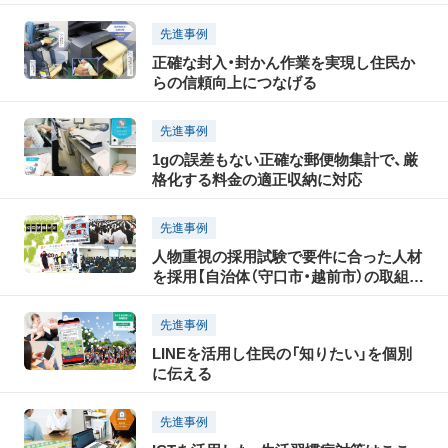
先進事例
正確な封入・封かん作業を実現し住民か
らの信頼向上につなげる
先進事例
1gの誤差もない正確な郵便物集計で、厳
格化する料金の適正収納に対応
先進事例
人物重視の採用試験で要件に合った人材
を採用【自治体（守口市・越前市）の取組事
例】
先進事例
LINEを活用し住民の「知りたい」を個別
に伝える
先進事例