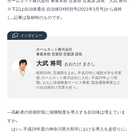
ホームネット株式会社 事業本部 営業部 営業課 課長 大武 将司
※下記は自治体通信 自治体DX特別号(2021年3月号)から抜粋
し、記事は取材時のものです。
インタビュー
ホームネット株式会社
事業本部 営業部 営業課 課長
大武 将司
おおたけ まさし
昭和50年、茨城県生まれ。平成10年に城西大学を卒業
後、ホームネット株式会社に入社。平成24年より現
職。おもに徘徊検索サービス事業、緊急通報事業など
の自治体向け営業を担う。
―高齢者の徘徊対策に保険制度を導入する自治体は増えていま
すか。
はい。平成29年度の神奈川県大和市における導入を皮切りに、