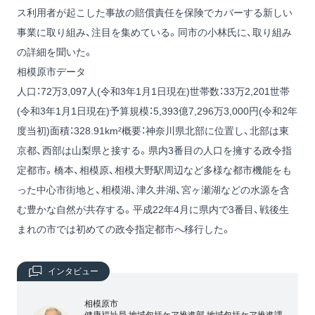
ス利用者が起こした事故の賠償責任を保険でカバーする新しい
事業に取り組み、注目を集めている。同市の小林氏に、取り組み
の詳細を聞いた。
相模原市データ
人口：72万3,097人(令和3年1月1日現在)世帯数：33万2,201世帯
(令和3年1月1日現在)予算規模：5,393億7,296万3,000円(令和2年
度当初)面積：328.91km²概要：神奈川県北部に位置し、北部は東
京都、西部は山梨県と接する。県内3番目の人口を擁する政令指
定都市。橋本、相模原、相模大野駅周辺など多様な都市機能をも
った中心市街地と、相模湖、津久井湖、宮ヶ瀬湖などの水源を含
む豊かな自然が共存する。平成22年4月に県内で3番目、戦後生
まれの市では初めての政令指定都市へ移行した。
インタビュー
相模原市