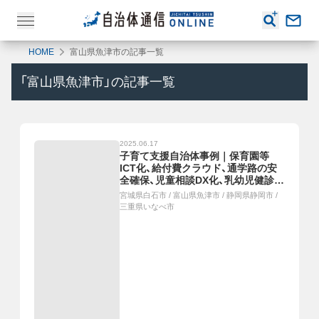
HOME
富山県魚津市の記事一覧
「
富山県魚津市
」の記事一覧
2025.06.17
子育て支援自治体事例｜保育園等
ICT化、給付費クラウド、通学路の安
全確保、児童相談DX化、乳幼児健診デ
ジタル化
宮城県白石市
/
富山県魚津市
/
静岡県静岡市
/
三重県いなべ市