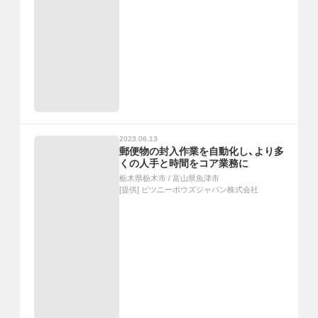
2023.06.13
郵便物の封入作業を自動化し、より多
くの人手と時間をコア業務に
栃木県栃木市
/
富山県魚津市
[提供]
ピツニーボウズジャパン株式会社