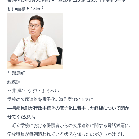
帯(令和3年9月末現在) ■予算規模:118億4,163万円(令和3年度当
2
初) ■面積:5.18km
与那原町
総務課
臼井 洋平
うすい ようへい
学校の欠席連絡を電子化。満足度は94.8％に
―与那原町が行政手続きの電子化に着手した経緯について聞か
せてください。
町立学校における保護者からの欠席連絡に関する電話対応に、
学校職員が毎朝追われている状況を知ったのがきっかけでし