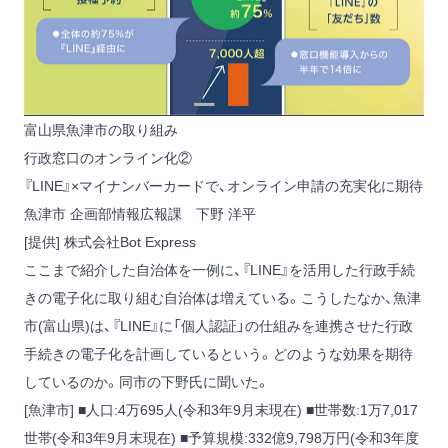
富山県魚津市の取り組み
行政窓口のオンライン化②
『LINE』×マイナンバーカードで、オンライン申請の充実化に期待
魚津市 企画部情報広報課 下野 洋平
[提供] 株式会社Bot Express
ここまで紹介した自治体を一例に、『LINE』を活用した行政手続
きの電子化に取り組む自治体は増えている。こうしたなか、魚津
市(富山県)は、『LINE』に「個人認証」の仕組みを連携させた行政
手続きの電子化を計画しているという。どのような効果を期待
しているのか。同市の下野氏に聞いた。
[魚津市] ■人口:4万695人(令和3年9月末現在) ■世帯数:1万7,017
世帯(令和3年9月末現在) ■予算規模:332億9,798万円(令和3年度