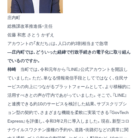
庄内町
総務課改革推進係・主任
佐藤 和恵
さとう かずえ
アカウントの「友だち」は、人口の約3割相当まで急増
―庄内町では、どういった経緯で行政手続きの電子化に取り組ん
でいるのですか。
柿崎
当町では、令和元年から『LINE』公式アカウントを開設し
ていました。ただ、単なる情報発信手段としてではなく、住民サ
ービスの向上につながるプラットフォームとして、より積極的に
活用すべきとの声が庁内であがっていました。そこで、『LINE』
と連携できる約10のサービスを検討した結果、サブスクリプシ
ョン型の契約で、さまざまな機能を柔軟に実装できる『GovTech
Express』を評価し、令和3年2月に導入しました。現在、新型コロ
ナウイルスワクチン接種の予約や、道路・街路灯などの異常に関