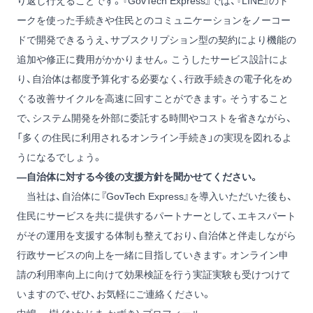
り返し行えることです。『GovTech Express』では、『LINE』のト
ークを使った手続きや住民とのコミュニケーションをノーコー
ドで開発できるうえ、サブスクリプション型の契約により機能の
追加や修正に費用がかかりません。こうしたサービス設計によ
り、自治体は都度予算化する必要なく、行政手続きの電子化をめ
ぐる改善サイクルを高速に回すことができます。そうすること
で、システム開発を外部に委託する時間やコストを省きながら、
「多くの住民に利用されるオンライン手続き」の実現を図れるよ
うになるでしょう。
―自治体に対する今後の支援方針を聞かせてください。
当社は、自治体に『GovTech Express』を導入いただいた後も、
住民にサービスを共に提供するパートナーとして、エキスパート
がその運用を支援する体制も整えており、自治体と伴走しながら
行政サービスの向上を一緒に目指していきます。オンライン申
請の利用率向上に向けて効果検証を行う実証実験も受けつけて
いますので、ぜひ、お気軽にご連絡ください。