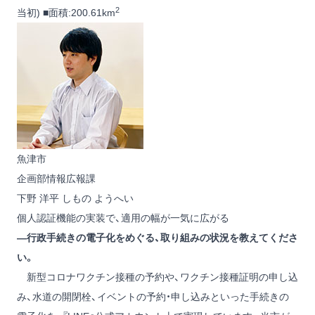
2
当初) ■面積:200.61km
魚津市
企画部情報広報課
下野 洋平
しもの ようへい
個人認証機能の実装で、適用の幅が一気に広がる
―行政手続きの電子化をめぐる、取り組みの状況を教えてくださ
い。
新型コロナワクチン接種の予約や、ワクチン接種証明の申し込
み、水道の開閉栓、イベントの予約・申し込みといった手続きの