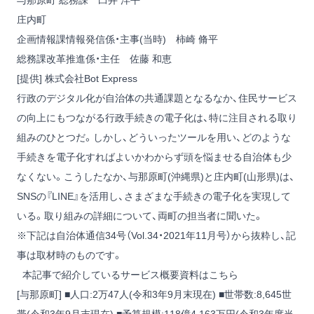
与那原町 総務課 臼井 洋平
庄内町
企画情報課情報発信係・主事(当時) 柿崎 脩平
総務課改革推進係・主任 佐藤 和恵
[提供] 株式会社Bot Express
行政のデジタル化が自治体の共通課題となるなか、住民サービス
の向上にもつながる行政手続きの電子化は、特に注目される取り
組みのひとつだ。しかし、どういったツールを用い、どのような
手続きを電子化すればよいかわからず頭を悩ませる自治体も少
なくない。こうしたなか、与那原町(沖縄県)と庄内町(山形県)は、
SNSの『LINE』を活用し、さまざまな手続きの電子化を実現して
いる。取り組みの詳細について、両町の担当者に聞いた。
※下記は自治体通信34号（Vol.34・2021年11月号）から抜粋し、記
事は取材時のものです。
本記事で紹介しているサービス概要資料はこちら
[与那原町] ■人口:2万47人(令和3年9月末現在) ■世帯数:8,645世