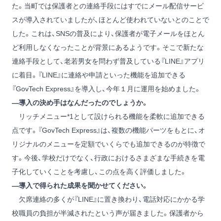
た。当町では保護者との連絡手段にはすでにメール配信サービ
スが導入されていましたが、ほとんど使われていないとのことで
した。これは、SNSの普及により、保護者が電子メールをほとん
ど利用しなくなったことが背景にあるようです。そこで新たな
連絡手段として、老若男女を問わず普及している『LINE』アプリ
に着目。『LINE』に連絡や申請といった機能を追加できる
『GovTech Express』を導入し、今年１月に運用を始めました。
―導入の決め手はなんだったのでしょうか。
リッチメニュー
*1
として設けられる機能を柔軟に追加できる
点です。『GovTech Express』は、複数の機能パーツをもとに、オ
リジナルのメニューを定額でいくらでも追加できるのが特徴で
す。今後、学校だけでなく、行政におけるさまざまな手続きを電
子化していくことを考慮し、この点を高く評価しました。
―導入で得られた成果を聞かせてください。
欠席連絡の多くが『LINE』に置き換わり、電話対応にかかる学
校職員の負担が半減されたという声が届きました。保護者から