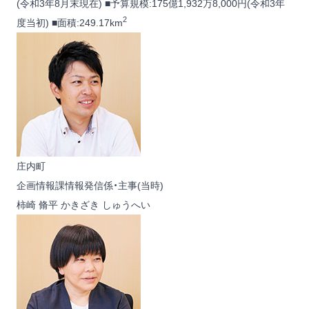
(令和3年8月末現在) ■予算規模:175億1,932万8,000円(令和3年
2
度当初) ■面積:249.17km
庄内町
企画情報課情報発信係・主事(当時)
柿崎 脩平
かきざき しゅうへい