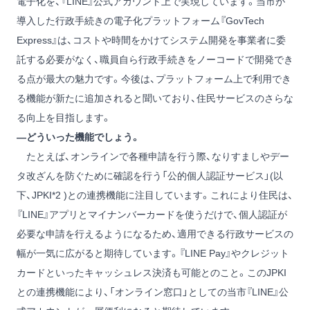
電子化を、『LINE』公式アカウント上で実現しています。当市が
導入した行政手続きの電子化プラットフォーム『GovTech
Express』は、コストや時間をかけてシステム開発を事業者に委
託する必要がなく、職員自ら行政手続きをノーコードで開発でき
る点が最大の魅力です。今後は、プラットフォーム上で利用でき
る機能が新たに追加されると聞いており、住民サービスのさらな
る向上を目指します。
―どういった機能でしょう。
たとえば、オンラインで各種申請を行う際、なりすましやデー
タ改ざんを防ぐために確認を行う「公的個人認証サービス」(以
下、JPKI
*2
)との連携機能に注目しています。これにより住民は、
『LINE』アプリとマイナンバーカードを使うだけで、個人認証が
必要な申請を行えるようになるため、適用できる行政サービスの
幅が一気に広がると期待しています。『LINE Pay』やクレジット
カードといったキャッシュレス決済も可能とのこと。このJPKI
との連携機能により、「オンライン窓口」としての当市『LINE』公