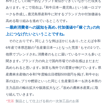
和牛」としての統一的なブランド発信ができていなかった現実も
あります。そこで現在は、「和牛日本一鹿児島」という統一ロゴマ
ークを作成し、鹿児島県産和牛に対するブランド力や付加価値を
高める取り組みを進めているところです。
―最終消費者への認知を高め、付加価値や「稼ぐ力」の向
上につなげたいということですね。
そのとおりです。同じような例はほかにもあり、たとえば令和
6年産で本県悲願の「生産量日本一」となった荒茶
*
もその1つで、
他県でブレンドされ、消費者のもとに届いているケースも多いと
聞きます。ブランド力の向上で国内市場での存在感はまだまだ
高められると思います。抹茶も海外での需要が伸びています。県
産農林水産物の令和7年度輸出目標額500億円を掲げ、和牛やお
茶のほか、ブリや鰹節といった同じく生産量日本一を誇る本県の
主力品目の輸出拡大や販路拡大など、「攻めの農林水産業」に取
り組んでいきます。
*荒茶
:製品として仕上げる前の一次加工品のお茶