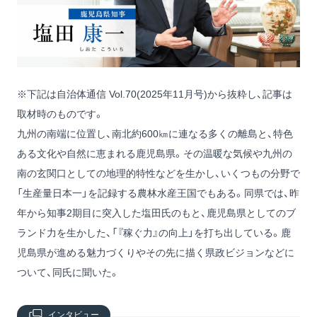
※下記は自治体通信 Vol.70(2025年11月号)から抜粋し、記事は
取材時のものです。
九州の南端に位置し、南北約600㎞に連なる多くの離島と、特色
ある文化や自然に恵まれる鹿児島県。その温暖な気候や九州の
南の玄関口としての地理的特性などを生かし、いくつもの分野で
「生産量日本一」を記録する農林水産王国でもある。同県では、昨
年から知事2期目に突入した塩田氏のもと、鹿児島県としてのブ
ランド力を生かした、「『稼ぐ力』の向上」を打ち出している。鹿
児島県が進める魅力づくりやその先に描く県政ビジョンなどに
ついて、同氏に聞いた。
インタビュー