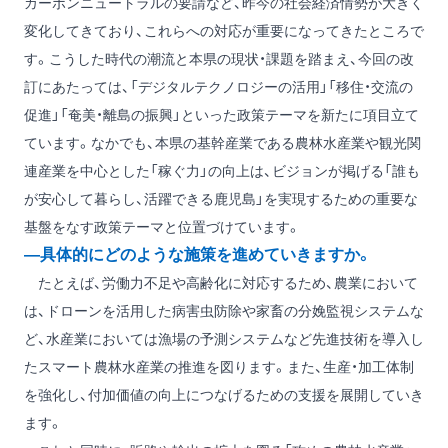
カーボンニュートラルの要請など、昨今の社会経済情勢が大きく
変化してきており、これらへの対応が重要になってきたところで
す。こうした時代の潮流と本県の現状・課題を踏まえ、今回の改
訂にあたっては、「デジタルテクノロジーの活用」「移住・交流の
促進」「奄美・離島の振興」といった政策テーマを新たに項目立て
ています。なかでも、本県の基幹産業である農林水産業や観光関
連産業を中心とした「稼ぐ力」の向上は、ビジョンが掲げる「誰も
が安心して暮らし、活躍できる鹿児島」を実現するための重要な
基盤をなす政策テーマと位置づけています。
―具体的にどのような施策を進めていきますか。
たとえば、労働力不足や高齢化に対応するため、農業において
は、ドローンを活用した病害虫防除や家畜の分娩監視システムな
ど、水産業においては漁場の予測システムなど先進技術を導入し
たスマート農林水産業の推進を図ります。また、生産・加工体制
を強化し、付加価値の向上につなげるための支援を展開していき
ます。