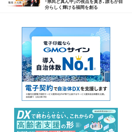
「県民ど真ん中」の視点を貫き、誰もが自
分らしく輝ける福岡を創る