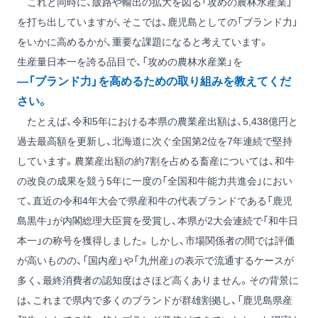
これと同時に、販路や輸出の拡大を図る「攻めの農林水産業」
を打ち出していますが、そこでは、鹿児島としての「ブランド力」
をいかに高めるかが、重要な課題になると考えています。
生産量日本一を誇る品目で、「攻めの農林水産業」を
―「ブランド力」を高めるための取り組みを教えてくだ
さい。
たとえば、令和5年における本県の農業産出額は、5,438億円と
過去最高額を更新し、北海道に次ぐ全国第2位を7年連続で堅持
しています。農業産出額の約7割を占める畜産については、和牛
の改良の成果を競う5年に一度の「全国和牛能力共進会」におい
て、直近の令和4年大会で県産和牛の代表ブランドである「鹿児
島黒牛」が内閣総理大臣賞を受賞し、本県が2大会連続で「和牛日
本一」の称号を獲得しました。しかし、市場関係者の間では評価
が高いものの、「国内産」や「九州産」の表示で流通するケースが
多く、最終消費者の認知度はさほど高くありません。その背景に
は、これまで県内で多くのブランドが群雄割拠し、「鹿児島県産