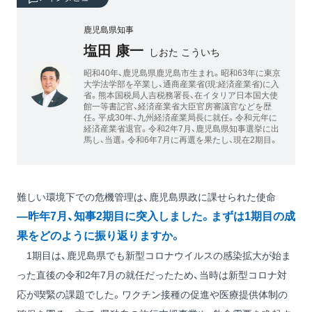
鹿児島県知事
塩田 康一
しおた こういち
昭和40年、鹿児島県鹿児島市生まれ。昭和63年に東京
大学法学部を卒業し、通商産業省(現:経済産業省)に入
省。熊本国税局人吉税務署長、在イタリア日本国大使
館一等書記官、経済産業省大臣官房審議官などを歴
任。平成30年、九州経済産業局長に就任。令和元年に
経済産業省退官。令和2年7月、鹿児島県知事選挙に出
馬し、当選。令和6年7月に再選を果たし、現在2期目。
難しい環境下での危機管理は、鹿児島県政に課せられた使命
―昨年7月、知事2期目に突入しました。まずは1期目の成
果をどのように振り返りますか。
1期目は、鹿児島県でも新型コロナウイルスの感染拡大が始ま
った直後の令和2年7月の就任だったため、当時は新型コロナ対
応が喫緊の課題でした。ワクチン接種の促進や医療提供体制の