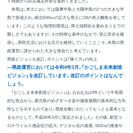
ト両面から防災減災対策を進めてきました。
本県は、本土においては薩摩半島と大隅半島の2つの大きな半
島で形成され、南北600㎞の広大な県土に28の有人離島を有して
います。このような地理的環境は、県土強靱化を進めるうえでの
難しさでもありますが、その特殊な条件のなかで、安心安全を確
保し、県民生活における活力を維持していくことこそ、本県の県
政運営に課せられた大きな使命だと考えています。
県政ビジョンを改訂、ポイントは「稼ぐ力」の向上
―県政運営においては令和4年3月、「かごしま未来創造
ビジョン」を改訂しています。改訂のポイントはなんで
しょう。
「かごしま未来創造ビジョン」は、おおむね10年という中長期
的な視点から、鹿児島のめざすべき姿や施策展開の基本的な方向
性などを示すものであり、県政全般にわたってもっとも基本とな
るものとして、平成30年3月に策定されました。その後、新型コ
ロナウイルス感染症の拡大、デジタル化の進展、SDGsの推進や