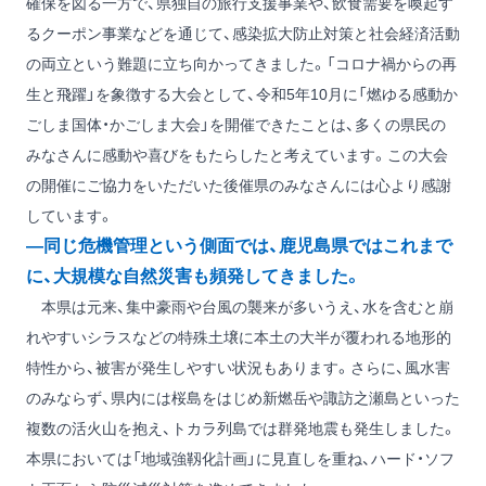
確保を図る一方で、県独自の旅行支援事業や、飲食需要を喚起す
るクーポン事業などを通じて、感染拡大防止対策と社会経済活動
の両立という難題に立ち向かってきました。「コロナ禍からの再
生と飛躍」を象徴する大会として、令和5年10月に「燃ゆる感動か
ごしま国体・かごしま大会」を開催できたことは、多くの県民の
みなさんに感動や喜びをもたらしたと考えています。この大会
の開催にご協力をいただいた後催県のみなさんには心より感謝
しています。
―同じ危機管理という側面では、鹿児島県ではこれまで
に、大規模な自然災害も頻発してきました。
本県は元来、集中豪雨や台風の襲来が多いうえ、水を含むと崩
れやすいシラスなどの特殊土壌に本土の大半が覆われる地形的
特性から、被害が発生しやすい状況もあります。さらに、風水害
のみならず、県内には桜島をはじめ新燃岳や諏訪之瀬島といった
複数の活火山を抱え、トカラ列島では群発地震も発生しました。
本県においては「地域強靱化計画」に見直しを重ね、ハード・ソフ