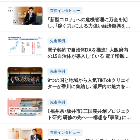
首長インタビュー
「新型コロナ」への危機管理に万全を期
し、「稼ぐ力」による力強い経済復興を果
たす
先進事例
電子契約で自治体DXを推進！ 大阪府内
の15自治体が導入している 電子印鑑
GMOサインとは？
先進事例
9つの国と地域から人気TikTokクリエイ
ターが香川に集結し、瀬戸内の魅力を
TikTokで世界に発信！「瀬戸内国際芸術祭
2025」に合わせて開催された「TikTok
先進事例
Connect By Tourism 〜瀬戸内の魅力発
【福井県・坂井市】三国湊共創プロジェク
信・裏瀬戸芸プロジェクト〜」開催レポー
ト研究 研修の先へ──構想を「事業」に変
ト（前編）
える共創が、いま動き出している
首長インタビュー