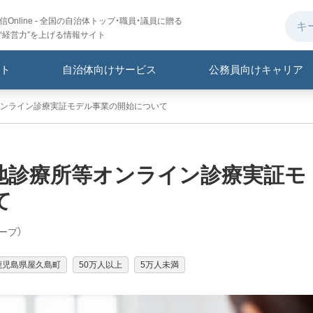
Online - 全国の自治体トップ・職員・議員に贈る
“経営力”を上げる情報サイト
ト
自治体向けサービス
公務員向けキャリア
ンライン診療実証モデル事業の開始について
地診療所等オンライン診療実証モ
て
ープ）
鹿児島県屋久島町
50万人以上
5万人未満