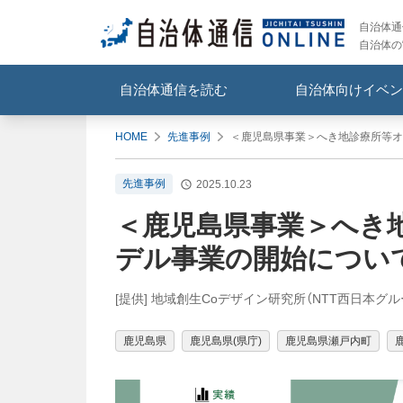
自治体通信
自治体の
自治体通信を読む
自治体向けイベン
HOME
先進事例
＜鹿児島県事業＞へき地診療所等オ
先進事例
2025.10.23
＜鹿児島県事業＞へき
デル事業の開始につい
[提供] 地域創生Coデザイン研究所（NTT西日本グル
鹿児島県
鹿児島県(県庁)
鹿児島県瀬戸内町