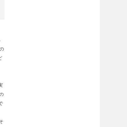
あ
の
ど
実
の
で
そ