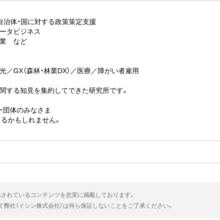
自治体・国に対する政策策定支援
ータビジネス
業 など
光／GX（森林・林業DX）／医療／障がい者雇用
に関する知見を集約してできた研究所です。
・団体のみなさま
きるかもしれません。
供されているコンテンツを忠実に掲載しております。
いて弊社（イシン株式会社）は何ら保証しないことをご了承ください。