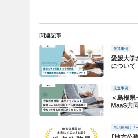
関連記事
先進事例
愛媛大学
について
先進事例
＜島根県
MaaS
新MaaS
自治体向けサ
「地方公