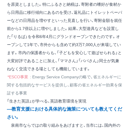
を原資としました。特にふるさと納税は、寄附者の嗜好が食材か
ら日用品に移行傾向にあるのを受け、返礼品にトイレットペーパ
ーなどの日用品を増やすといった見直しを行い、寄附金額を就任
前から1.7倍以上に増やしました。結果、大型遊具などを設置し
た「りるぱ」を令和6年4月にグランドオープンできたのです。オ
ープンして1年で、市外からも含めて約3万7,000人が来場してい
ます。市内の保護者からも、「子どもを安心して遊ばせられる」と
大変好評であることに加え、「ママさん」「パパさん」同士が気兼
ねなく交流できる場としても機能しています。
*ESCO事業
: Energy Service Companyの略で、省エネルギーに
関する包括的なサービスを提供し、顧客の省エネルギー効果を保
証する事業
「生きた英語」が学べる、英語教育環境を実現
―教育支援における具体的な施策についても教えてくだ
さい。
泉南市ならではの取り組みをあげますと、当市には、国内外の