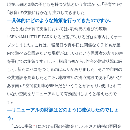
現在、5歳と2歳の子どもを持つ父親という立場から、「子育て」や
「教育」の支援にはかなり注力してきました。
―具体的にどのような施策を行ってきたのですか。
たとえば子育て支援においては、乳幼児の遊びの広場
「SENNAN LITTLE PARK りるぱ(以下、りるぱ)」を市内にてオー
プンしました。これは、「猛暑日や真冬日に関係なく子どもが屋
内で遊べる公園みたいな場所がほしい」という保護者の方々の声
を受けての施策です。しかし構想当初から、昨今の財政状況は厳
しく、新たにハコをつくるのはムリがありました。そこで市内の
公共施設を見直したところ、地域福祉の拠点施設である「あいぴ
あ泉南」の空間使用率が65%だということがわかり、使用されて
いない空間をリニューアルして有効活用しようと考えたので
す。
―リニューアルの財源はどのように確保したのでしょ
う。
「ESCO事業
*
」における国の補助金と、ふるさと納税の寄附金