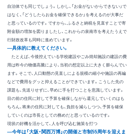
自治体でも同じでしょう。しかし、「お金がないからできない」で
はなく、「どうしたらお金を確保できるか」を考えるのが大事だ
と思っているのです。ですから、ふるさと納税を見直すことで寄
附金額の増加を図りましたし、これからの泉南市を考えたうえで
行財政改革も同時に進めています。
―具体的に教えてください。
たとえば、今後控えている学校建設やごみ焼却施設の建設の費
用は昨今の物価高騰により、当初の想定以上に大きく膨らんでい
ます。そこで、人口動態の見直しによる規模の縮小や施設の再編
などで費用をグッと抑えることができています。こうした先の
課題も、先送りせずに、早めに手を打つことを意識しています。
目の前の住民に対して予算を確保しながら還元していくのはも
ちろん、将来の住民に対しても、負担を減らしつつ、予算を確保
していくのは市長としての務めだと思っているのです。
現状の好機を活かして、人を呼び込む施策を打つ
―今年は「大阪・関西万博」の開催と市制55周年を迎えま