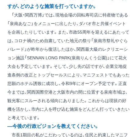
すが、どのような施策を打っていますか。
「大阪・関西万博」では、現地会場の回転寿司店に特産物である
「泉南あなご」をメニューに出したり、ダバオ市と共催イベント
を企画したりしています。また、市政55周年を迎えるにあたって
は、コロナ禍のため自粛していた地元の祭り「泉南市祭礼やぐら
パレード」が昨年から復活したほか、関西最大級のレクリエーシ
ョン施設「SENNAN LONG PARK(泉南りんくう公園)」にて花火
大会も予定しています。そして、少し先の話ですが、企業立地促
進条例の改正とトップセールスにより、マニフェストでもあった
悲願のホテル誘致に成功し、令和9年にオープン予定です。正直
今までは、関西国際空港と大阪市内の間に位置する泉南市域は、
観光客にスルーされる傾向にありました。これからは現状の好
機を活かし、市内に人を呼び込む施策をどんどん打っていきたい
と考えています。
―今後の行政ビジョンを教えてください。
市長1期目の私がこだわっているのは、住民と約束したマニフ