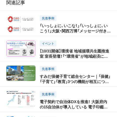
関連記事
先進事例
「いっしょに、いこな！」「いっしょに、い
こう！」大阪・関西万博「メッセージ付きロ
ゴマーク」 使用申請Webサイト開設
イベント
【10/31開催】環境省 地域循環共生圏推進
室 室長登壇！「“環境省”が地域経済に着
目する理由。地域循環共生圏とは？」ほか
先進事例
すみだ保健子育て総合センター｜「保健」
「子育て」「教育」3つの機能が相互につな
がる複合施設
先進事例
電子契約で自治体DXを推進！ 大阪府内
の15自治体が導入している 電子印鑑
GMOサインとは？