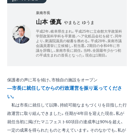
泉南市長
山本 優真
やまもと ゆうま
平成2年、岐阜県生まれ。平成25年に立命館大学政策科
学部政策科学科を卒業後、ヘア化粧品会社を経て、同年
より、衆議院議員の秘書を務める。平成28年、泉南市議
会議員選挙に立候補し、初当選。2期目の令和4年に市
議を辞職し、泉南市長に就任。当時、全国最年少かつ初
の平成生まれの首長となった。現在は1期目。
保護者の声に耳を傾け、市独自の施設をオープン
―市長に就任してからの行政運営を振り返ってくださ
い。
私は市長に就任して以降、持続可能なまちづくりを目指した行
政運営に取り組んできました。任期が4年目を迎えた現在、私が
就任当初に掲げたマニフェスト60項目の達成率は90%を超え、
一定の成果を得られたものと考えています。そのなかでも、私が