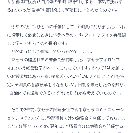
りが都城市役所」「自治体の常識・殻を打ち破る」「本気で挑戦す
る」といった“哲学"を言語化し、30項目にまとめたものです。
今年の7月に、ひとつの手帳にして、全職員に配りました。つね
に携帯して必要なときにペラペラめくり、フィロソフィを再確認
して学んでもらうのが目的です。
―どのようにして作成していったのでしょう。
京セラの稲盛和夫名誉会長が提唱した、「京セラフィロソフ
ィ」という経営哲学がベースになっています。かつてJALが厳し
い経営環境にあった際、稲盛氏がJALで「JALフィロソフィ」を策
定。全職員の意識改革をうながし、V字回復を果たしたのを知り、
「自治体でも適用できるのでは」と以前から考えていたのです。
そこで2年前、京セラの関連会社である京セラコミュニケーシ
ョンシステムの方に、幹部職員向けの勉強会を開催してもらいま
した。好評だったため、翌年は、全職員向けに勉強会を開催する