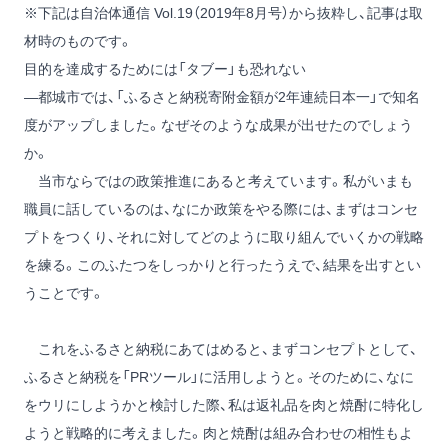
※下記は自治体通信 Vol.19（2019年8月号）から抜粋し、記事は取
材時のものです。
目的を達成するためには「タブー」も恐れない
―都城市では、「ふるさと納税寄附金額が2年連続日本一」で知名
度がアップしました。なぜそのような成果が出せたのでしょう
か。
当市ならではの政策推進にあると考えています。私がいまも
職員に話しているのは、なにか政策をやる際には、まずはコンセ
プトをつくり、それに対してどのように取り組んでいくかの戦略
を練る。このふたつをしっかりと行ったうえで、結果を出すとい
うことです。
これをふるさと納税にあてはめると、まずコンセプトとして、
ふるさと納税を「PRツール」に活用しようと。そのために、なに
をウリにしようかと検討した際、私は返礼品を肉と焼酎に特化し
ようと戦略的に考えました。肉と焼酎は組み合わせの相性もよ