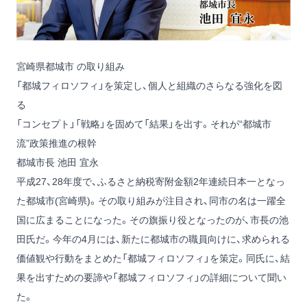
宮崎県都城市 の取り組み
「都城フィロソフィ」を策定し、個人と組織のさらなる強化を図
る
「コンセプト」「戦略」を固めて「結果」を出す。それが“都城市
流”政策推進の根幹
都城市長 池田 宜永
平成27、28年度で、ふるさと納税寄附金額2年連続日本一となっ
た都城市(宮崎県)。その取り組みが注目され、同市の名は一躍全
国に広まることになった。その旗振り役となったのが、市長の池
田氏だ。今年の4月には、新たに都城市の職員向けに、求められる
価値観や行動をまとめた「都城フィロソフィ」を策定。同氏に、結
果を出すための要諦や「都城フィロソフィ」の詳細について聞い
た。