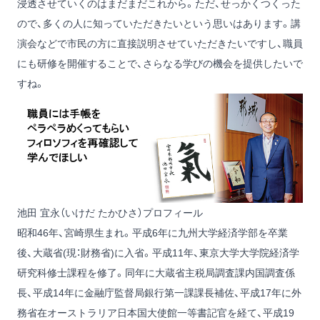
浸透させていくのはまだまだこれから。ただ、せっかくつくった
ので、多くの人に知っていただきたいという思いはあります。講
演会などで市民の方に直接説明させていただきたいですし、職員
にも研修を開催することで、さらなる学びの機会を提供したいで
すね。
池田 宜永（いけだ たかひさ）プロフィール
昭和46年、宮崎県生まれ。平成6年に九州大学経済学部を卒業
後、大蔵省(現：財務省)に入省。平成11年、東京大学大学院経済学
研究科修士課程を修了。同年に大蔵省主税局調査課内国調査係
長、平成14年に金融庁監督局銀行第一課課長補佐、平成17年に外
務省在オーストラリア日本国大使館一等書記官を経て、平成19