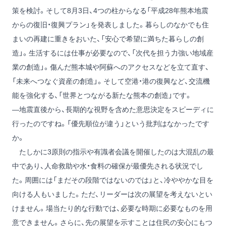
策を検討。そして8月3日、4つの柱からなる「平成28年熊本地震
からの復旧・復興プラン」を発表しました。暮らしのなかでも住
まいの再建に重きをおいた、「安心で希望に満ちた暮らしの創
造」。生活するには仕事が必要なので、「次代を担う力強い地域産
業の創造」。傷んだ熊本城や阿蘇へのアクセスなどを立て直す、
「未来へつなぐ資産の創造」。そして空港・港の復興など、交流機
能を強化する、「世界とつながる新たな熊本の創造」です。
―地震直後から、長期的な視野を含めた意思決定をスピーディに
行ったのですね。「優先順位が違う」という批判はなかったです
か。
たしかに3原則の指示や有識者会議を開催したのは大混乱の最
中であり、人命救助や水・食料の確保が最優先される状況でし
た。周囲には「まだその段階ではないのでは」と、冷ややかな目を
向ける人もいました。ただ、リーダーは次の展望を考えないとい
けません。場当たり的な行動では、必要な時期に必要なものを用
意できません。さらに、先の展望を示すことは住民の安心にもつ