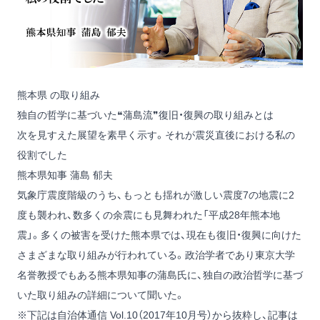
熊本県 の取り組み
独自の哲学に基づいた❝蒲島流❞復旧・復興の取り組みとは
次を見すえた展望を素早く示す。それが震災直後における私の
役割でした
熊本県知事 蒲島 郁夫
気象庁震度階級のうち、もっとも揺れが激しい震度7の地震に2
度も襲われ、数多くの余震にも見舞われた「平成28年熊本地
震」。多くの被害を受けた熊本県では、現在も復旧・復興に向けた
さまざまな取り組みが行われている。政治学者であり東京大学
名誉教授でもある熊本県知事の蒲島氏に、独自の政治哲学に基づ
いた取り組みの詳細について聞いた。
※下記は自治体通信 Vol.10（2017年10月号）から抜粋し、記事は