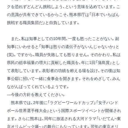
クを恐れずどんどん挑戦しよう、という意味を込めています。こ
の意識が共有できているからこそ、熊本県庁は「日本でいちばん
挑戦する職員集団だ」と自負しています。
また、私は知事としての10年間、一度も怒ったことがない。副
知事にいわせると「知事は怒りの遺伝子がないんじゃないか」と
(笑)。ですから、職員が失敗しても怒りません。そのかわり、私は
県民の総幸福量の増大に貢献した職員を、年に1回「蒲島賞」とし
て表彰しています。表彰者の功績を称える場を設け、その後は知
事公邸に招いて一緒に食事会を開きます。それをめざして、みん
ながんばってくれているようです。
―今後の方針を教えてください。
熊本県では、2年後に「ラグビーワールドカップ」「女子ハンド
ボール世界選手権大会」という国際スポーツイベントが開催され
ます。さらに熊本は、同年に放送される大河ドラマ「いだてん~東
京オリムピック噺~」の舞台にもなっています。翌年の東京オリ