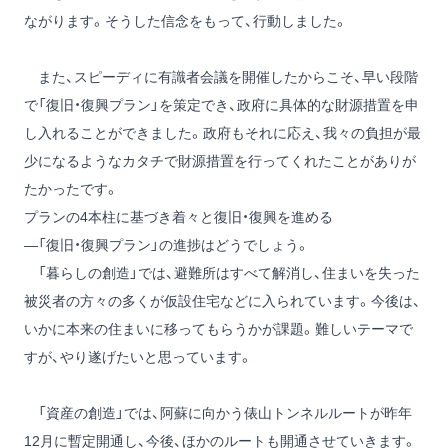
ながります。そうした信念をもって、行動しました。
また、スピーディに有識者会議を開催したからこそ、早い段階
で「復旧・復興プラン」を策定でき、政府に具体的な財源措置を申
し入れることができました。政府もそれに応え、我々の負担が最
少になるようなカタチで財源措置を行ってくれたことがありが
たかったです。
プランの4本柱に基づき着々と復旧・復興を進める
―「復旧・復興プラン」の進捗はどうでしょう。
「暮らしの創造」では、避難所はすべて解消し、住まいを失った
被災者の方々の多くが仮設住宅などに入られています。今後は、
いかに本来の住まいに移ってもらうかが課題。難しいテーマで
すが、やり遂げたいと思っています。
「資産の創造」では、阿蘇に向かう俵山トンネルルートが昨年
12月に暫定開通し、今後、ほかのルートも開通させていきます。