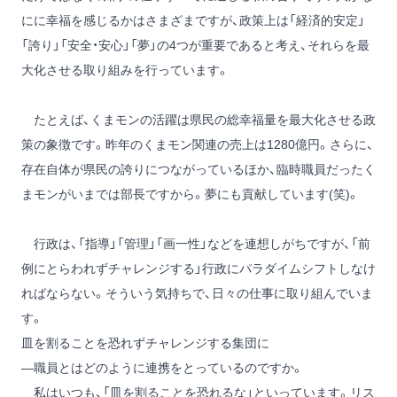
にに幸福を感じるかはさまざまですが、政策上は「経済的安定」
「誇り」「安全・安心」「夢」の4つが重要であると考え、それらを最
大化させる取り組みを行っています。
たとえば、くまモンの活躍は県民の総幸福量を最大化させる政
策の象徴です。昨年のくまモン関連の売上は1280億円。さらに、
存在自体が県民の誇りにつながっているほか、臨時職員だったく
まモンがいまでは部長ですから。夢にも貢献しています(笑)。
行政は、「指導」「管理」「画一性」などを連想しがちですが、「前
例にとらわれずチャレンジする」行政にパラダイムシフトしなけ
ればならない。そういう気持ちで、日々の仕事に取り組んでいま
す。
皿を割ることを恐れずチャレンジする集団に
―職員とはどのように連携をとっているのですか。
私はいつも、「皿を割ることを恐れるな」といっています。リス