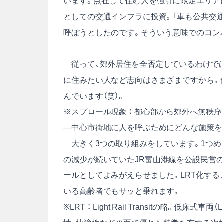
います。点在して住む人を強引に限定エリア
としての交通インフラに投資。「車も公共交
呼ぼうとしたのです。そういう意味でのコン
従って、郊外居住を全否定しているわけでは
に住みたい人など志向はさまざまですから。
んでいます（笑）。
※スプロール現象 ： 都心部から郊外へ無秩
―中心市街地に人を呼ぶためにどんな施策を
大きく3つの取り組みをしています。1つめ
の減少が続いていたJR富山港線を公設民営の
ールとしてよみがえらせました。LRT化す
いる高齢者でもサッと乗れます。
※LRT ： Light Rail Transitの略