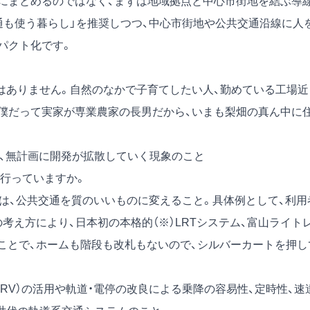
にまとめるのではなく、まずは地域拠点と中心市街地を結ぶ導
通も使う暮らし」を推奨しつつ、中心市街地や公共交通沿線に人
パクト化です。
ありません。自然のなかで子育てしたい人、勤めている工場近
僕だって実家が専業農家の長男だから、いまも梨畑の真ん中に
序、無計画に開発が拡散していく現象のこと
行っていますか。
は、公共交通を質のいいものに変えること。具体例として、利用
考え方により、日本初の本格的（※）LRTシステム、富山ライト
ることで、ホームも階段も改札もないので、シルバーカートを押し
。低床式車両（LRV）の活用や軌道・電停の改良による乗降の容易性、定時性、速