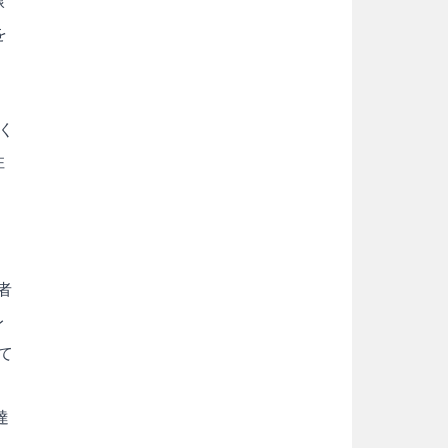
線
を
く
住
者
レ
て
達