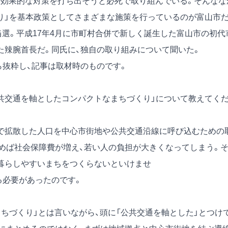
、効果的な対策を打ち出そうと必死で取り組んでいる。そんなな
り」を基本政策としてさまざまな施策を行っているのが富山市だ
当選。平成17年4月に市町村合併で新しく誕生した富山市の初代
た辣腕首長だ。同氏に、独自の取り組みについて聞いた。
）から抜粋し、記事は取材時のものです。
共交通を軸としたコンパクトなまちづくり」について教えてく
で拡散した人口を中心市街地や公共交通沿線に呼び込むための
めば社会保障費が増え、若い人の負担が大きくなってしまう。
暮らしやすいまちをつくらないといけませ
る必要があったのです。
ちづくり」とは言いながら、頭に「公共交通を軸とした」とつけ