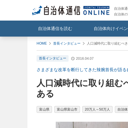
自治体通信
自治体の
自治体通信を読む
自治体向けイベン
HOME
首長インタビュー
人口減時代に取り組むべき
首長インタビュー
2016.04.07
さまざまな改革を断行してきた辣腕首長が語る
人口減時代に取り組む
ある
富山県
富山県富山市
20万人～50万人
自治体通