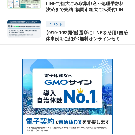
LINEで粗大ごみ収集申込～処理手数料
決済まで完結！福岡市粗大ごみ受付LINE
公式アカウントの取組成果＆
「KANAMETO ECO」のご紹介：無料ウェ
イベント
ビナー開催
【9/19・10/3開催】選挙にLINEを活用！自治
体事例をご紹介：無料オンラインセミナ
ー