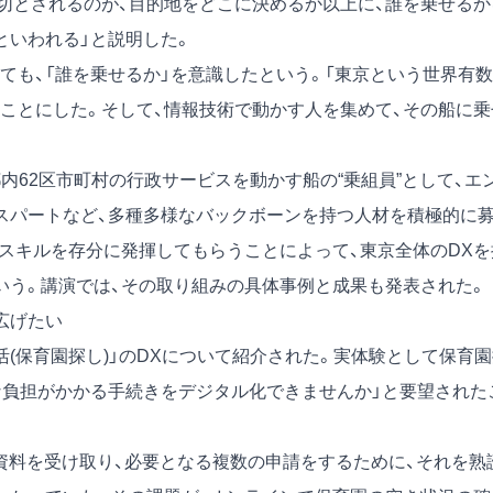
切とされるのが、目的地をどこに決めるか以上に、誰を乗せるか
といわれる」と説明した。
も、「誰を乗せるか」を意識したという。「東京という世界有数
ことにした。そして、情報技術で動かす人を集めて、その船に乗
都内62区市町村の行政サービスを動かす船の“乗組員”として、エ
スパートなど、多種多様なバックボーンを持つ人材を積極的に
とスキルを存分に発揮してもらうことによって、東京全体のDXを
いう。講演では、その取り組みの具体事例と成果も発表された。
広げたい
(保育園探し)」のDXについて紹介された。実体験として保育園
な負担がかかる手続きをデジタル化できませんか」と要望された
料を受け取り、必要となる複数の申請をするために、それを熟