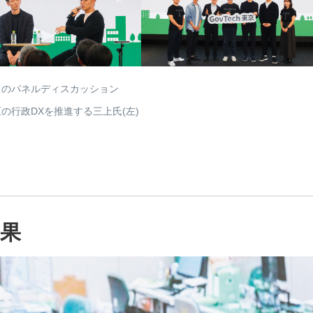
てのパネルディスカッション
の行政DXを推進する三上氏(左)
成果