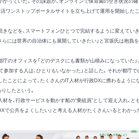
かかっていた。その課題が、オンラインで保育園の空き状況の確
保活ワンストップポータルサイトを立ち上げて運用を開始した
続きなどを、スマートフォンひとつで完結するように変えてい
、さらには世界の自治体にも展開していきたい」と宮坂氏は抱負を
庁のオフィスを「どのデスクにも書類が山積みになっていた」
って参加する人は、ひとりもいなかった」と話した。それが都庁で
立したことによって、たくさんのIT人材が行政DXに携わるように
わりしたという。
材を、行政サービスを動かす船の“乗組員”として迎え入れ、と
DXで公共をよくしたい』と考える人材がたくさんいるとわかっ