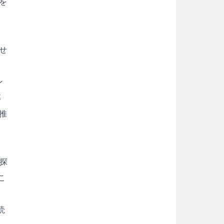
を
せ
ン
募
推
探
こ
読