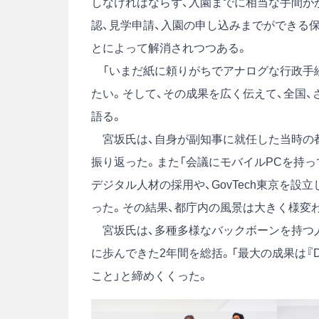
しなければならず、入園までに相当な手間が
認、見学申請、入園の申し込みまでができる
とによって解消されつつある。
「いまだ紙に頼りがちでアナログな行政手
たい。そして、その成果を広く伝えて、全国
語る。
宮坂氏は、自身が副知事に就任した当時の都
振り返った。また「会議にモバイルPCを持
デジタル人材の採用や、GovTech東京を設
った。その結果、都庁内の風景は大きく様変
宮坂氏は、多種多様なバックボーンを持つ人
に歩んできた2年間を総括。「最大の成果は『
こと」と締めくくった。