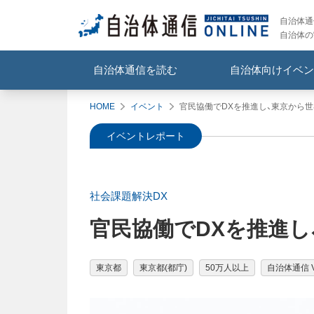
自治体通信
自治体の
自治体通信を読む
自治体向けイベン
HOME
イベント
官民協働でDXを推進し、東京から
イベントレポート
社会課題解決DX
官民協働でDXを推進
東京都
東京都(都庁)
50万人以上
自治体通信 Vo