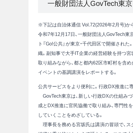
一般財団法人GovTech東京
※下記は自治体通信 Vol.72(2026年2月
令和7年12月17日、一般財団法人GovTe
ト『Go!公共』が東京・千代田区で開催され
織。副知事で大手IT企業の経営経験を持つ
取り組みながら、都と都内62区市町村を含め
イベントの基調講演をレポートする。
公共サービスをより便利に。行政DX推進に
GovTech東京は、新しい行政DXの仕組
成とDX推進に官民協働で取り組み、専門性
していくことをめざしている。
理事長を務める宮坂氏は講演の冒頭で、スク