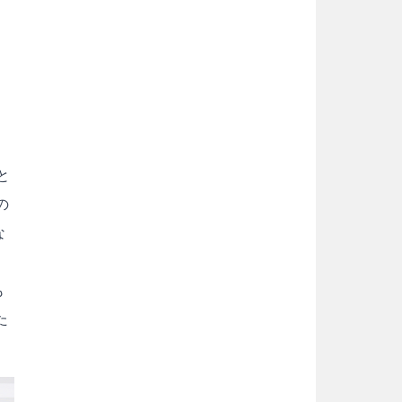
こ
き
と
の
な
も
た