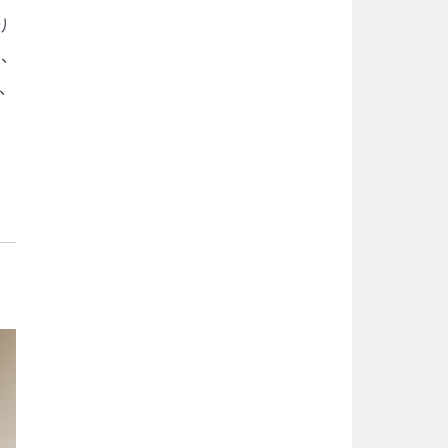
り
、
、