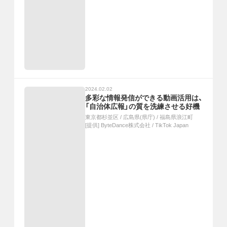
2024.02.02
多彩な情報発信ができる動画活用は、
「自治体広報」の質を洗練させる好機
東京都杉並区
/
広島県(県庁)
/
福島県浪江町
[提供]
ByteDance株式会社 / TikTok Japan