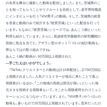
の名所を舞台に撮影した動画を配信しました。また、茨城県のこ
とを知ってもらうことやリクルートを目的として、若手男性職員
にインタビューを行う『VIVI男子』の動画。そして、茨城県の絶景
を音楽と動画のみで紹介する『絶景茨城』といった配信を行って
います。ちなみに『絶景茨城』シリーズでは、あんこう鍋といった
料理も紹介しています。さらに、筑波研究学園都市の研究機関の
技術に焦点を当てた、アザラシ型ロボット『パロ』の紹介動画も、
県ならではの取り組みですね。
あんこう鍋の動画が、50万回以上視聴された
―手ごたえはいかがでしょう。
『TikTok』クリエイターとの動画は計10本配信し、計700万回以
上視聴されました。人気クリエイターが地元に来たことで喜ぶ
視聴者がいるほか、「この地域の高校は部活が強い」といった地
元ネタを投稿する視聴者もいて、そこから視聴者同士のコミュニ
ケーションにもつながっています。また、『VIVI男子』や『パロ』の
動画も、多いもので20万回以上視聴されています。意外だったの