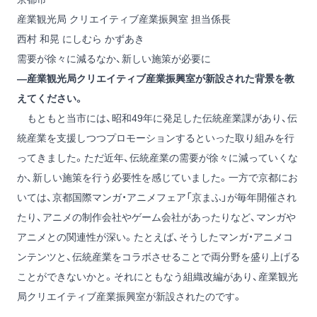
産業観光局 クリエイティブ産業振興室 担当係長
西村 和晃
にしむら かずあき
需要が徐々に減るなか、新しい施策が必要に
―産業観光局クリエイティブ産業振興室が新設された背景を教
えてください。
もともと当市には、昭和49年に発足した伝統産業課があり、伝
統産業を支援しつつプロモーションするといった取り組みを行
ってきました。ただ近年、伝統産業の需要が徐々に減っていくな
か、新しい施策を行う必要性を感じていました。一方で京都にお
いては、京都国際マンガ・アニメフェア「京まふ」が毎年開催され
たり、アニメの制作会社やゲーム会社があったりなど、マンガや
アニメとの関連性が深い。たとえば、そうしたマンガ・アニメコ
ンテンツと、伝統産業をコラボさせることで両分野を盛り上げる
ことができないかと。それにともなう組織改編があり、産業観光
局クリエイティブ産業振興室が新設されたのです。