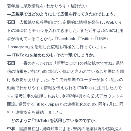
若年層に県政情報を、わかりやすく届けたい
―広島県ではどのようにして広報を行ってきたのでしょう。
石田
広報紙や広報番組にて、定期的に情報を発信し、Webサイ
トのSEOにもチカラを入れてきました。また近年は、SNSの利用
者が増えていることから、『Facebook』『Twitter』『LINE』
『Instagram』を活用した広報も積極的に行っています。
―『TikTok』を始めたのも、その一環でしょうか。
石田
一番のきっかけは、「新型コロナ」の感染拡大ですね。県発
信の情報を、特に行政に関心が低いと言われている若年層にも届
ける必要がありました。そこで若年層のユーザーが多く、短尺の
動画でわかりやすく情報を伝えられる『TikTok』に注目したので
す。湯﨑知事の後押しもあり、令和2年4月から公式アカウントを
開設。運営するTikTok Japanとの連携強化のため、同年7月に、同
社と連携協定を締結しました。
―どのように『TikTok』を活用しているのですか。
中和
開設当初は、湯﨑知事による、県内の感染状況や感染拡大