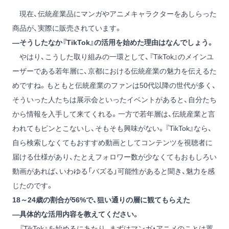
現在、伝統産業品にマンガやアニメキャラクターをあしらった
商品が、実際に販売されています。
―そうしたなか『TikTok』の活用を始めた理由はなんでしょう。
やはり、こうした取り組みの一環として、『TikTok』のメインユ
ーザーである若年層に、京都における伝統産業の魅力を伝えるた
めですね。もともと伝統産業のファンは50代以降の世代が多く、
そういった人たちは展示会といったイベントがあると、自分たち
から情報を入手して来てくれる。一方で若年層は、伝統産業と言
われてもピンとこないし、そもそも興味がない。『TikTok』なら、
自ら検索しなくてもおすすめ動画としてコンテンツを視聴者に
届ける仕様があり、たとえフォロワー数が少なくてもおもしろい
動画があれば、いわゆる「バズる」可能性があると聞き、魅力を感
じたのです。
18～24歳の割合が56%で、狙い通りの層に観てもらえた
―具体的な活用内容を教えてください。
『TikTok』を始めるにあたり、まずはマンガ・アニメのことは置