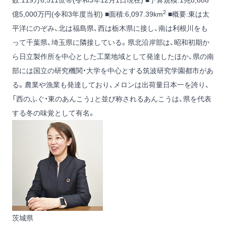
2
億5,000万円(令和3年度当初) ■面積:6,097.39km
■概要:東は太
平洋にのぞみ、北は福島県、西は栃木県に接し、南は利根川をも
って千葉県、埼玉県に隣接している。県北沿岸部は、昭和初期か
ら日立製作所を中心とした工業地域として発達したほか、県の南
部には国立の研究機関・大学を中心とする筑波研究学園都市があ
る。農業や漁業も発達しており、メロンは出荷量日本一を誇り、
「西のふぐ・東のあんこう」と並び称されるあんこうは、県を代表
する冬の味覚として有名。
茨城県