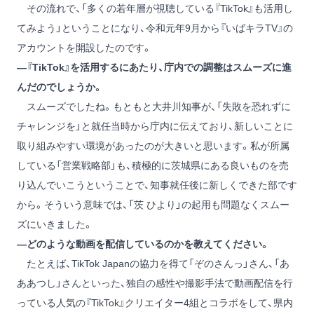
その流れで、「多くの若年層が視聴している『TikTok』も活用し
てみよう」ということになり、令和元年9月から『いばキラTV』の
アカウントを開設したのです。
―『TikTok』を活用するにあたり、庁内での調整はスムーズに進
んだのでしょうか。
スムーズでしたね。もともと大井川知事が、「失敗を恐れずに
チャレンジを」と就任当時から庁内に伝えており、新しいことに
取り組みやすい環境があったのが大きいと思います。私が所属
している「営業戦略部」も、積極的に茨城県にある良いものを売
り込んでいこうということで、知事就任後に新しくできた部です
から。そういう意味では、「茨 ひより」の起用も問題なくスムー
ズにいきました。
―どのような動画を配信しているのかを教えてください。
たとえば、TikTok Japanの協力を得て「ぞのさんっ」さん、「あ
ああつし」さんといった、独自の感性や撮影手法で動画配信を行
っている人気の『TikTok』クリエイター4組とコラボをして、県内