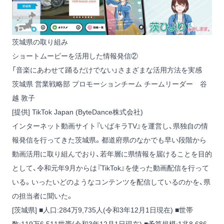
茨城県の取り組み
ショートムービーを活用した情報発信②
「音楽にあわせて踊るだけでない」さまざまな活用方法を実感
茨城県 営業戦略部 プロモーションチーム チームリーダー 谷
越 敦子
[提供] TikTok Japan (ByteDance株式会社)
インターネット動画サイト『いばキラTV』を運営し、県独自の情
報発信を行ってきた茨城県。都道府県のなかでも早い段階から
動画活用に取り組んでおり、若年層に県情報を届けることを目的
として、令和元年9月からは『TikTok』を使った動画配信を行って
いる。いったいどのようなコンテンツを配信しているのかを、県
の担当者に聞いた。
[茨城県] ■人口:284万9,735人(令和3年12月1日現在) ■世帯
数:119万6,511世帯(令和3年12月1日現在) ■予算規模:1兆8,686