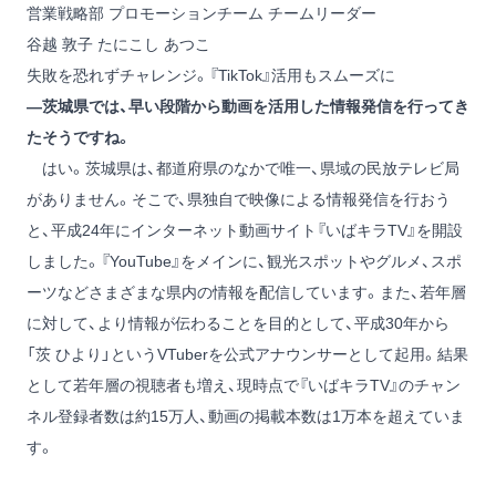
営業戦略部 プロモーションチーム チームリーダー
谷越 敦子
たにこし あつこ
失敗を恐れずチャレンジ。『TikTok』活用もスムーズに
―茨城県では、早い段階から動画を活用した情報発信を行ってき
たそうですね。
はい。茨城県は、都道府県のなかで唯一、県域の民放テレビ局
がありません。そこで、県独自で映像による情報発信を行おう
と、平成24年にインターネット動画サイト『いばキラTV』を開設
しました。『YouTube』をメインに、観光スポットやグルメ、スポ
ーツなどさまざまな県内の情報を配信しています。また、若年層
に対して、より情報が伝わることを目的として、平成30年から
「茨 ひより」というVTuberを公式アナウンサーとして起用。結果
として若年層の視聴者も増え、現時点で『いばキラTV』のチャン
ネル登録者数は約15万人、動画の掲載本数は1万本を超えていま
す。