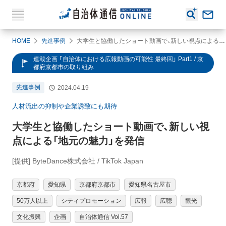
HOME
先進事例
大学生と協働したショート動画で、新しい視点による「地元の魅力」を発信
連載企画 「自治体における広報動画の可能性 最終回」 Part1 / 京
都府京都市の取り組み
先進事例
2024.04.19
人材流出の抑制や企業誘致にも期待
大学生と協働したショート動画で、新しい視
点による「地元の魅力」を発信
[提供] ByteDance株式会社 / TikTok Japan
京都府
愛知県
京都府京都市
愛知県名古屋市
50万人以上
シティプロモーション
広報
広聴
観光
文化振興
企画
自治体通信 Vol.57