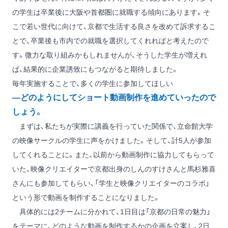
の学生は卒業後に大阪や首都圏に就職する傾向にあります。そ
こで若い世代に向けて、京都で生活する良さを改めて訴求するこ
とで、卒業後も市内での就職を選択してくれればと考えたので
す。微力な取り組みかもしれませんが、そうした学生が増えれ
ば、結果的に企業誘致にもつながると期待しました。
毎年実施することで、多くの学生に参加してほしい
―どのようにしてショート動画制作を進めていったので
しょう。
まずは、私たちが実際に講義を行っていた関係で、立命館大学
の映像サークルの学生に声をかけました。そして、計5人が参加
してくれることに。また、以前から動画制作に協力してもらって
いた、映像クリエイターで京都出身のしんのすけさんと馬杉雅喜
さんにも参加してもらい、「学生と映像クリエイターのコラボ」
という形で動画を制作することになりました。
具体的には2チームに分かれて、1日目は「京都の日常の魅力」
をテーマに、どのような動画を制作するかの企画を立案し、2日