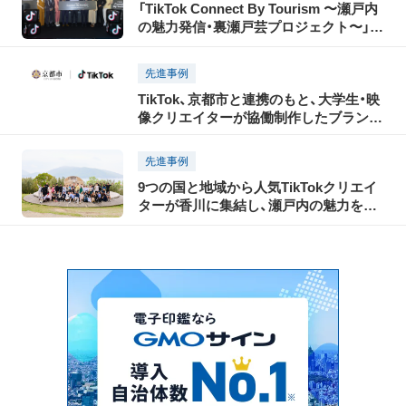
「TikTok Connect By Tourism 〜瀬戸内
の魅力発信・裏瀬戸芸プロジェクト〜」開
催レポート
先進事例
TikTok、京都市と連携のもと、大学生・映
像クリエイターが協働制作したブランデ
ッドコンテンツをショートムービーで発
信
先進事例
9つの国と地域から人気TikTokクリエイ
ターが香川に集結し、瀬戸内の魅力を
TikTokで世界に発信！「瀬戸内国際芸術祭
2025」に合わせて開催された「TikTok
Connect By Tourism 〜瀬戸内の魅力発
信・裏瀬戸芸プロジェクト〜」開催レポー
ト（後編）