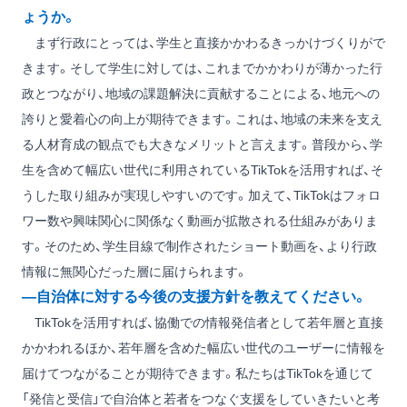
ょうか。
まず行政にとっては、学生と直接かかわるきっかけづくりがで
きます。そして学生に対しては、これまでかかわりが薄かった行
政とつながり、地域の課題解決に貢献することによる、地元への
誇りと愛着心の向上が期待できます。これは、地域の未来を支え
る人材育成の観点でも大きなメリットと言えます。普段から、学
生を含めて幅広い世代に利用されているTikTokを活用すれば、そ
うした取り組みが実現しやすいのです。加えて、TikTokはフォロ
ワー数や興味関心に関係なく動画が拡散される仕組みがありま
す。そのため、学生目線で制作されたショート動画を、より行政
情報に無関心だった層に届けられます。
―自治体に対する今後の支援方針を教えてください。
TikTokを活用すれば、協働での情報発信者として若年層と直接
かかわれるほか、若年層を含めた幅広い世代のユーザーに情報を
届けてつながることが期待できます。私たちはTikTokを通じて
「発信と受信」で自治体と若者をつなぐ支援をしていきたいと考