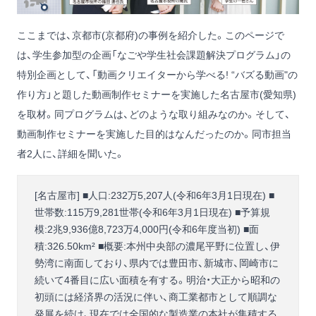
ここまでは、京都市(京都府)の事例を紹介した。このページで
は、学生参加型の企画「なごや学生社会課題解決プログラム」の
特別企画として、「動画クリエイターから学べる! “バズる動画"の
作り方」と題した動画制作セミナーを実施した名古屋市(愛知県)
を取材。同プログラムは、どのような取り組みなのか。そして、
動画制作セミナーを実施した目的はなんだったのか。同市担当
者2人に、詳細を聞いた。
[名古屋市] ■人口:232万5,207人(令和6年3月1日現在) ■
世帯数:115万9,281世帯(令和6年3月1日現在) ■予算規
模:2兆9,936億8,723万4,000円(令和6年度当初) ■面
積:326.50km² ■概要:本州中央部の濃尾平野に位置し、伊
勢湾に南面しており、県内では豊田市、新城市、岡崎市に
続いて4番目に広い面積を有する。明治・大正から昭和の
初頭には経済界の活況に伴い、商工業都市として順調な
発展を続け、現在では全国的な製造業の本社が集積する