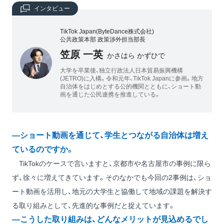
インタビュー
TikTok Japan(ByteDance株式会社)
公共政策本部 政策渉外担当部長
笠原 一英
かさはら かずひで
大学を卒業後、独立行政法人日本貿易振興機構
(JETRO)に入構。令和元年、TikTok Japanに参画。地方
自治体をはじめとする公的機関とともに、ショート動
画を通じた公民連携を推進している。
―ショート動画を通じて、学生とつながる自治体は増え
ているのですか。
TikTokのケースで言いますと、京都市や名古屋市の事例に限ら
ず、徐々に増えてきています。そのなかでも今回の2事例は、ショ
ート動画を活用し、地元の大学生と協働して地域の課題を解決す
る取り組みとして、先進的な事例だと捉えています。
―こうした取り組みは、どんなメリットが見込めるでし