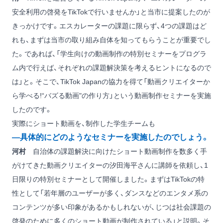
安全利用の啓発をTikTokで行いませんか」と当市に提案したのが
きっかけです。エスカレーターの課題に限らず、4つの課題はど
れも、まずは当市の取り組み自体を知ってもらうことが重要でし
た。であれば、「学生向けの動画制作の特別セミナーをプログラ
ム内で行えば、それぞれの課題解決策を考えるヒントになるので
は」と。そこで、TikTok Japanの協力を得て「動画クリエイターか
ら学べる!“バズる動画"の作り方」という動画制作セミナーを実施
したのです。
実際にショート動画を、制作した学生チームも
―具体的にどのようなセミナーを実施したのでしょう。
河村
自治体の課題解決に向けたショート動画制作を数多く手
がけてきた動画クリエイターの汐田海平さんに講師を依頼し、1
日限りの特別セミナーとして開催しました。まずはTikTokの特
性として「若年層のユーザーが多く、ダンスなどのエンタメ系の
コンテンツが多い印象があるかもしれないが、じつは社会課題の
啓発のために多くのショート動画が制作されている」と説明。そ