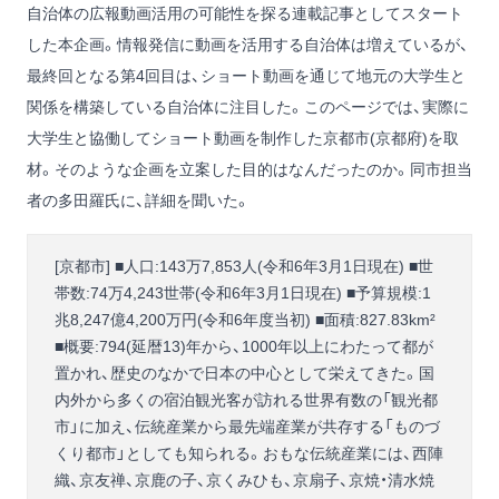
自治体の広報動画活用の可能性を探る連載記事としてスタート
した本企画。情報発信に動画を活用する自治体は増えているが、
最終回となる第4回目は、ショート動画を通じて地元の大学生と
関係を構築している自治体に注目した。このページでは、実際に
大学生と協働してショート動画を制作した京都市(京都府)を取
材。そのような企画を立案した目的はなんだったのか。同市担当
者の多田羅氏に、詳細を聞いた。
[京都市] ■人口:143万7,853人(令和6年3月1日現在) ■世
帯数:74万4,243世帯(令和6年3月1日現在) ■予算規模:1
兆8,247億4,200万円(令和6年度当初) ■面積:827.83km²
■概要:794(延暦13)年から、1000年以上にわたって都が
置かれ、歴史のなかで日本の中心として栄えてきた。国
内外から多くの宿泊観光客が訪れる世界有数の「観光都
市」に加え、伝統産業から最先端産業が共存する「ものづ
くり都市」としても知られる。おもな伝統産業には、西陣
織、京友禅、京鹿の子、京くみひも、京扇子、京焼・清水焼