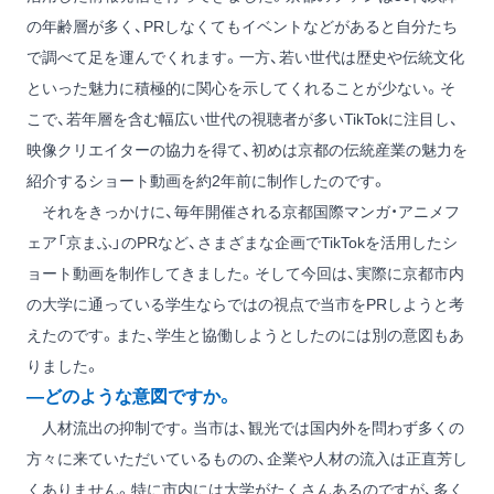
の年齢層が多く、PRしなくてもイベントなどがあると自分たち
で調べて足を運んでくれます。一方、若い世代は歴史や伝統文化
といった魅力に積極的に関心を示してくれることが少ない。そ
こで、若年層を含む幅広い世代の視聴者が多いTikTokに注目し、
映像クリエイターの協力を得て、初めは京都の伝統産業の魅力を
紹介するショート動画を約2年前に制作したのです。
それをきっかけに、毎年開催される京都国際マンガ・アニメフ
ェア「京まふ」のPRなど、さまざまな企画でTikTokを活用したシ
ョート動画を制作してきました。そして今回は、実際に京都市内
の大学に通っている学生ならではの視点で当市をPRしようと考
えたのです。また、学生と協働しようとしたのには別の意図もあ
りました。
―どのような意図ですか。
人材流出の抑制です。当市は、観光では国内外を問わず多くの
方々に来ていただいているものの、企業や人材の流入は正直芳し
くありません。特に市内には大学がたくさんあるのですが、多く