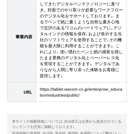
してきたデジタルペンテクノロジーに基づ
き、 対面でのやり取りが必要なワークフロー
のデジタル化をサポートしております。 ま
るでペンで紙に書くような自然な書き心地
で定評のあるワコムのハードウェアに、デジ
タルインクの情報を保存、および表示する当
事業内容
社のソフトウェアを使用することで、その機
能を最大限に利用することができます。 こ
れにより、 使い慣れたペンと紙の感覚を残し
たまま業務のデジタル化とペーパーレス化
を実現することができます。 デジタルであ
りながら人間に寄り添った体験をお客様に
提供します。
https://tablet.wacom.co.jp/enterprise_educa
URL
tion/industries/public/
本サイトの掲載情報については、自治体又は企業から提供されている
コンテンツを忠実に掲載しております。
提供情報の真実性、合法性、安全性、適切性、有用性について弊社（イシ