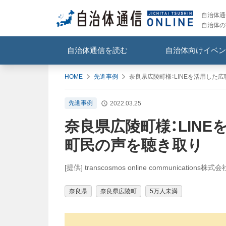
自治体通信
自治体の
自治体通信を読む
自治体向けイベン
HOME
先進事例
奈良県広陵町様：LINEを活用した
先進事例
2022.03.25
奈良県広陵町様：LIN
町民の声を聴き取り
[提供] transcosmos online communications株式会
奈良県
奈良県広陵町
5万人未満