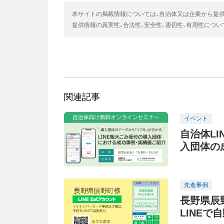
本サイトの掲載情報については、自治体又は企業から提
提供情報の真実性、合法性、安全性、適切性、有用性につ
関連記事
イベント
自治体L
入団体の成
催(無料)
先進事例
長野県辰
LINEで