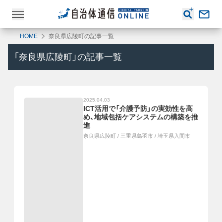
HOME
奈良県広陵町の記事一覧
「
奈良県広陵町
」の記事一覧
2025.04.03
ICT活用で「介護予防」の実効性を高
め、地域包括ケアシステムの構築を推
進
奈良県広陵町
/
三重県鳥羽市
/
埼玉県入間市