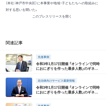
（本社：神戸市中央区）に本事業や地域・子どもたちへの取組みに
対する思いを聞いた。
このプレスリリースを開く
関連記事
先進事例
令和3年1月17日開催 「オンラインで同時
におにぎりを作った最多人数」のギネス
世界記録に挑戦！ 株式会社アカカベ「子
どもの夢を応援」にかける思い
自治体向けサービス最新情報
令和3年1月17日開催 「オンラインで同時
におにぎりを作った最多人数」のギネス
世界記録に挑戦！ 株式会社関西シジシー
「子供たちへの食の意識向上」へかける思