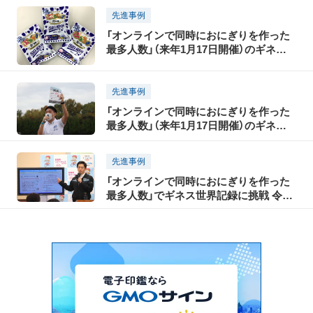
どもの夢を応援」にかける思い
先進事例
「オンラインで同時におにぎりを作った
最多人数」（来年1月17日開催）のギネス
世界記録に挑戦 プレイベント参加者に
はOSAKA MEIKAN オリジナルぷっち
ょボールも
先進事例
「オンラインで同時におにぎりを作った
最多人数」（来年1月17日開催）のギネス
世界記録に挑戦！ FC大阪ホームゲームで
参加者募集をPR！
先進事例
「オンラインで同時におにぎりを作った
最多人数」でギネス世界記録に挑戦 令和
3年1月17日開催 大阪府・OSAKA愛鑑