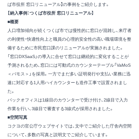
ば市役所 窓口リニューアル】の事例をご紹介します。
【納入事例：つくば市役所 窓口リニューアル】
■概要
人口増加傾向が続くつくば市では慢性的に窓口が混雑し、来庁者
の利便性・快適性向上と職員の心理的安全性の高い職場環境を整
備するために市民窓口課のリニューアルが実施されました。
「窓口DXSaaS」の導入に合せて窓口は継続的に変化することが
予測されるため、窓口には可動式のカウンターテーブル「VaMoS
＜バモス＞」を採用。一方でまだ多い証明発行や支払い業務に迅
速に対応する1人用ハイカウンターも造作工事で設置されまし
た。
バックオフィスは1線目のカウンターで受け付け、2線目で入力
作業を行い、3線目で審査する3線式が採用されました。
■空間写真
コクヨの官公庁ウェブサイトでは、文中でご紹介した庁舎内空間
について、多数の写真と説明文でご紹介しています。