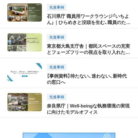
課題のピントとヒント
先進事例
石川県庁 職員用ワークラウンジ「いちよ
ん」｜ひらめきと没頭を生む、職員のため
の絶景ワークスペース
先進事例
東京都大島支庁舎｜都民スペースの充実
とフェーズフリーの視点を取り入れた庁
舎
先進事例
【事例資料】待たない、迷わない、新時代
の窓口へ
先進事例
奈良県庁｜Well-beingな執務環境の実現
に向けたモデルオフィス