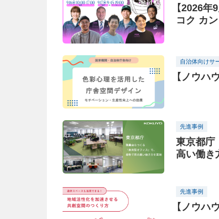
【2026
コク カ
題のピン
自治体向けサ
【ノウハ
先進事例
東京都庁
高い働き
先進事例
【ノウハ