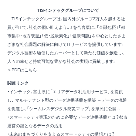
TISインテックグループについて
TISインテックグループは、国内外グループ2万人を超える社
員が『ITで、社会の願い叶えよう。』を合言葉に、「金融包摂」「都
市集中・地方衰退」「低・脱炭素化」「健康問題」を中心としたさま
ざまな社会課題の解決に向けてITサービスを提供しています。
デジタル技術を駆使したムーバーとして新たな価値を創造し、
人々の幸せと持続可能な豊かな社会の実現に貢献します。
＞
PDFはこちら
関連リンク
・
インテック、富山県に「エリアデータ利活用サービス」を提供
し、 マルチテナント型のデータ連携基盤を構築 ～データの流通
を促進し、「シームレスデジタル防災マップ」を県民に公開～
・スマートシティ実現のために必要なデータ連携基盤とは？都市
運営の鍵となるデータの活用
・未来のまちづくりを支えるスマートシティの構想とは？