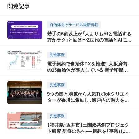
関連記事
自治体向けサービス最新情報
若手の6割以上が「人よりもAIと電話する
方がラク」と回答〜Z世代の電話とAIに関
する意識調査〜
先進事例
電子契約で自治体DXを推進！ 大阪府内
の15自治体が導入している 電子印鑑
GMOサインとは？
先進事例
9つの国と地域から人気TikTokクリエイ
ターが香川に集結し、瀬戸内の魅力を
TikTokで世界に発信！「瀬戸内国際芸術祭
2025」に合わせて開催された「TikTok
先進事例
Connect By Tourism 〜瀬戸内の魅力発
【福井県・坂井市】三国湊共創プロジェク
信・裏瀬戸芸プロジェクト〜」開催レポー
ト研究 研修の先へ──構想を「事業」に変
ト（前編）
える共創が、いま動き出している