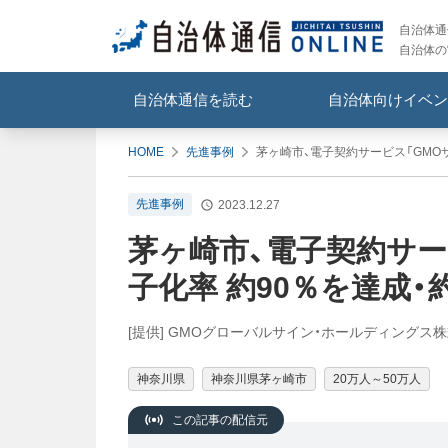
自治体通信
自治体の
自治体通信を読む
自治体向けイベン
HOME
先進事例
茅ヶ崎市、電子契約サービス「GMOサ
先進事例
2023.12.27
茅ヶ崎市、電子契約サー
子化率 約90％を達成・
[提供] GMOグローバルサイン・ホールディングス
神奈川県
神奈川県茅ヶ崎市
20万人～50万人
この記事の配信元