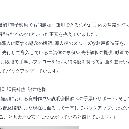
当初「電子契約でも問題なく運用できるのか」「庁内の常識を打
が得られるのか」といった不安を抱えていました。
イン」導入に際する懸念の解消、導入後のスムーズな利用促進等を、
す。先行して導入している自治体の事例や法令解釈の提供、動画で
検討段階で手厚いフォローを行い、納得感を持って計画を進行い
してバックアップしています。
課 課長補佐 福井聡様
準備期における資料作成や説明会開催への手厚いサポート、そし
ら普及段階、また現在に至るまで一貫してバックアップいただ
ることも大きな安心につながっていると感じています。」