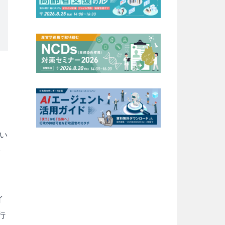
てい
子
イ
行