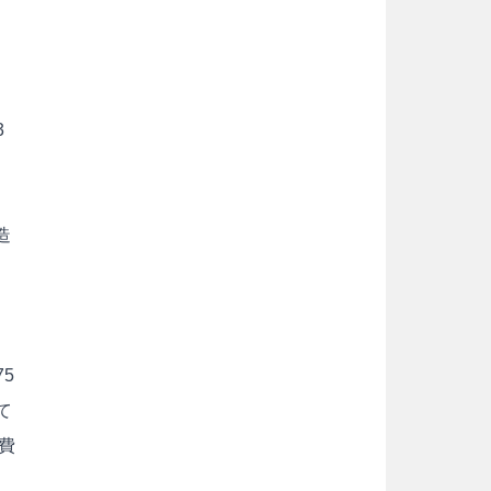
3
造
5
て
費
と