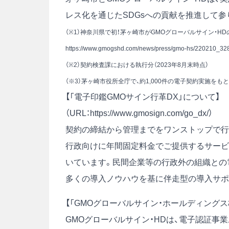
レス化を通じたSDGsへの貢献を推進して参
（※1）神奈川県で初！茅ヶ崎市がGMOグローバルサイン・HD
https://www.gmogshd.com/news/press/gmo-hs/220210_328
（※2）契約検査課における執行分（2023年8月末時点）
（※3）茅ヶ崎市役所全庁で、約1,000件の電子契約実施をも
【「電子印鑑GMOサイン行革DX」について】
（URL：
https://www.gmosign.com/go_dx/
）
契約の締結から管理までをワンストップで行
行政向けに年間固定料⾦でご提供するサービ
いています。民間企業等の行政外の組織との
多くの導入ノウハウを基に伴走型の導入サポ
【「GMOグローバルサイン・ホールディングス
GMOグローバルサイン・HDは、電子認証事業