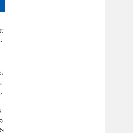
務
お
ま
る
、
し
連
の
約